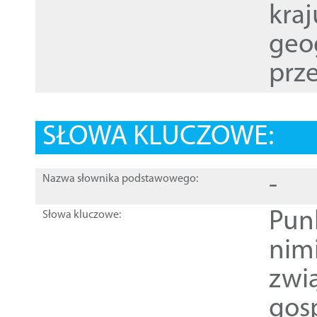
kraj
geog
prze
SŁOWA KLUCZOWE:
-
Nazwa słownika podstawowego:
Pun
Słowa kluczowe:
nim
zwi
gos