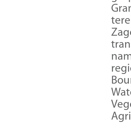
Gra
ter
Zag
tra
nam
reg
Bou
Wat
Veg
Agri