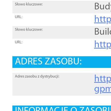
Bud
Słowo kluczowe:
htt
URL:
Buil
Słowo kluczowe:
htt
URL:
ADRES ZASOBU:
http
Adres zasobu z dystrybucji:
gpm