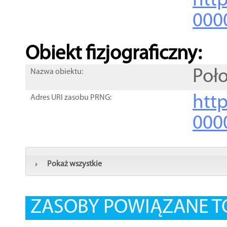
http
000
Obiekt fizjograficzny:
Poł
Nazwa obiektu:
http
Adres URI zasobu PRNG:
000
Pokaż wszystkie
ZASOBY POWIĄZANE T