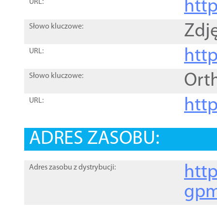
htt
URL:
Zdję
Słowo kluczowe:
htt
URL:
Ort
Słowo kluczowe:
http
URL:
ADRES ZASOBU:
http
Adres zasobu z dystrybucji:
gpm