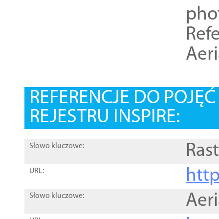
pho
Refe
Aer
REFERENCJE DO POJĘ
REJESTRU INSPIRE:
Rast
Słowo kluczowe:
htt
URL:
Aer
Słowo kluczowe: