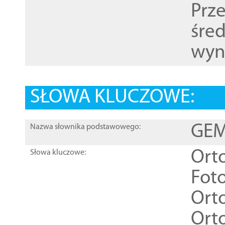
Prz
śre
wyn
SŁOWA KLUCZOWE:
GEME
Nazwa słownika podstawowego:
Ort
Słowa kluczowe:
Foto
Ort
Ort