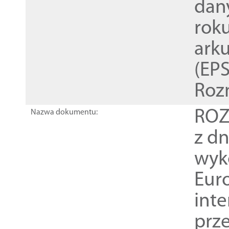
dan
rok
ark
(EPS
Roz
ROZ
Nazwa dokumentu:
z dn
wyk
Euro
inte
prz