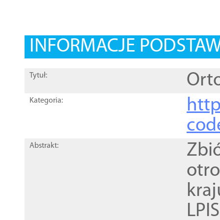
INFORMACJE PODSTA
Orto
Tytuł:
http
Kategoria:
cod
Zbi
Abstrakt:
otr
kra
LPI