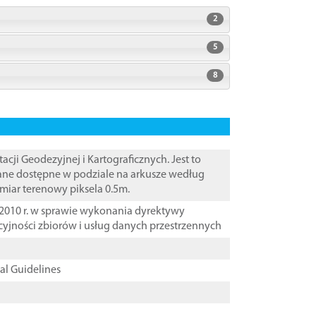
2
5
8
i Geodezyjnej i Kartograficznych. Jest to
Dane dostępne w podziale na arkusze według
zmiar terenowy piksela 0.5m.
2010 r. w sprawie wykonania dyrektywy
cyjności zbiorów i usług danych przestrzennych
cal Guidelines