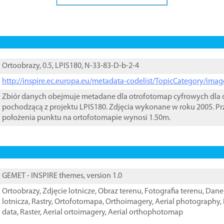
Ortoobrazy, 0.5, LPIS180, N-33-83-D-b-2-4
http://inspire.ec.europa.eu/metadata-codelist/TopicCategory/im
Zbiór danych obejmuje metadane dla otrofotomap cyfrowych dla o
pochodzącą z projektu LPIS180. Zdjęcia wykonane w roku 2005. Pr
położenia punktu na ortofotomapie wynosi 1.50m.
GEMET - INSPIRE themes, version 1.0
Ortoobrazy
,
Zdjęcie lotnicze
,
Obraz terenu
,
Fotografia terenu
,
Dane 
lotnicza
,
Rastry
,
Ortofotomapa
,
Orthoimagery
,
Aerial photography
,
data
,
Raster
,
Aerial ortoimagery
,
Aerial orthophotomap