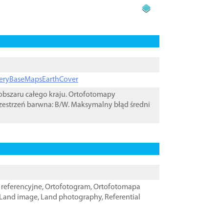
ageryBaseMapsEarthCover
bszaru całego kraju. Ortofotomapy
zestrzeń barwna: B/W. Maksymalny błąd średni
referencyjne
,
Ortofotogram
,
Ortofotomapa
Land image
,
Land photography
,
Referential