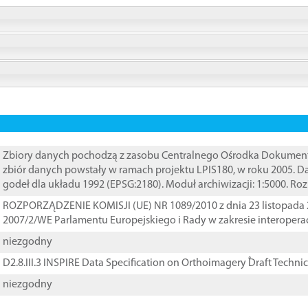
Zbiory danych pochodzą z zasobu Centralnego Ośrodka Dokumentacj
zbiór danych powstały w ramach projektu LPIS180, w roku 2005. 
godeł dla układu 1992 (EPSG:2180). Moduł archiwizacji: 1:5000. Ro
ROZPORZĄDZENIE KOMISJI (UE) NR 1089/2010 z dnia 23 listopada 
2007/2/WE Parlamentu Europejskiego i Rady w zakresie interopera
niezgodny
D2.8.III.3 INSPIRE Data Specification on Orthoimagery ֠Draft Techni
niezgodny