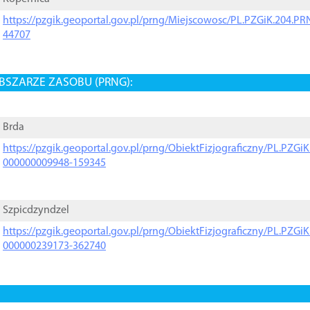
https://pzgik.geoportal.gov.pl/prng/Miejscowosc/PL.PZGiK.204.
44707
BSZARZE ZASOBU (PRNG):
Brda
https://pzgik.geoportal.gov.pl/prng/ObiektFizjograficzny/PL.PZG
000000009948-159345
Szpicdzyndzel
https://pzgik.geoportal.gov.pl/prng/ObiektFizjograficzny/PL.PZG
000000239173-362740