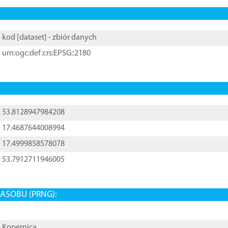
kod [
dataset
] - zbiór danych
urn:ogc:def:crs:EPSG::2180
53.8128947984208
17.4687644008994
17.4999858578078
53.7912711946005
ASOBU (PRNG):
Kopernica