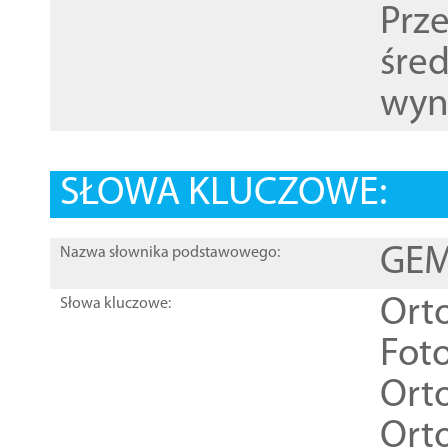
Prz
śre
wyn
SŁOWA KLUCZOWE:
GEME
Nazwa słownika podstawowego:
Ort
Słowa kluczowe:
Foto
Ort
Ort