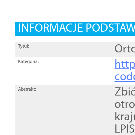
INFORMACJE PODSTA
Orto
Tytuł:
http
Kategoria:
cod
Zbi
Abstrakt:
otr
kra
LPI