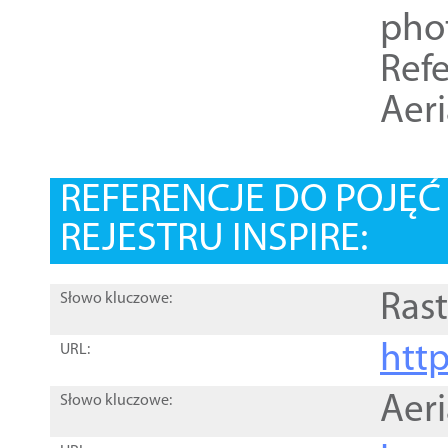
pho
Refe
Aer
REFERENCJE DO POJĘ
REJESTRU INSPIRE:
Rast
Słowo kluczowe:
htt
URL:
Aer
Słowo kluczowe: