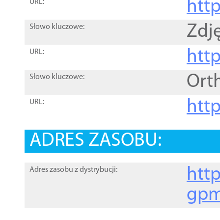
htt
URL:
Zdję
Słowo kluczowe:
htt
URL:
Ort
Słowo kluczowe:
http
URL:
ADRES ZASOBU:
http
Adres zasobu z dystrybucji:
gpm