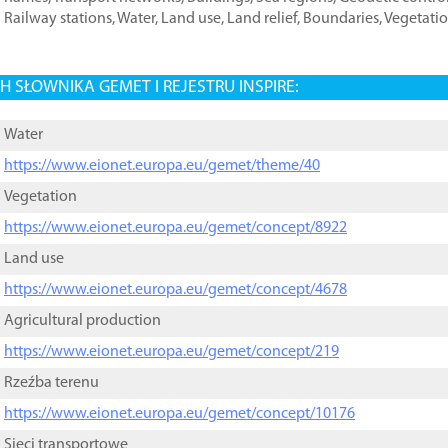
Railway stations
,
Water
,
Land use
,
Land relief
,
Boundaries
,
Vegetati
 SŁOWNIKA GEMET I REJESTRU INSPIRE:
Water
https://www.eionet.europa.eu/gemet/theme/40
Vegetation
https://www.eionet.europa.eu/gemet/concept/8922
Land use
https://www.eionet.europa.eu/gemet/concept/4678
Agricultural production
https://www.eionet.europa.eu/gemet/concept/219
Rzeźba terenu
https://www.eionet.europa.eu/gemet/concept/10176
Sieci transportowe