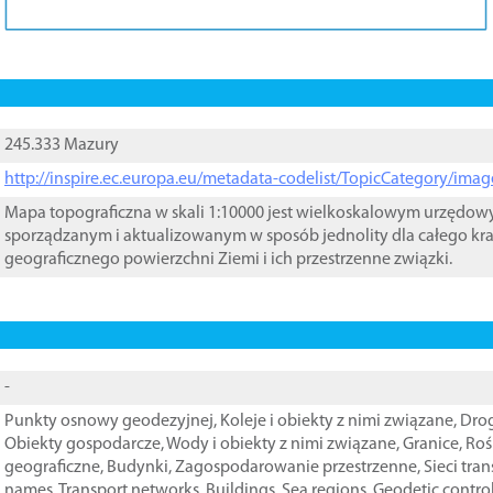
245.333 Mazury
http://inspire.ec.europa.eu/metadata-codelist/TopicCategory/im
Mapa topograficzna w skali 1:10000 jest wielkoskalowym urzędo
sporządzanym i aktualizowanym w sposób jednolity dla całego kra
geograficznego powierzchni Ziemi i ich przestrzenne związki.
-
Punkty osnowy geodezyjnej
,
Koleje i obiekty z nimi związane
,
Drog
Obiekty gospodarcze
,
Wody i obiekty z nimi związane
,
Granice
,
Roś
geograficzne
,
Budynki
,
Zagospodarowanie przestrzenne
,
Sieci tra
names
,
Transport networks
,
Buildings
,
Sea regions
,
Geodetic contro