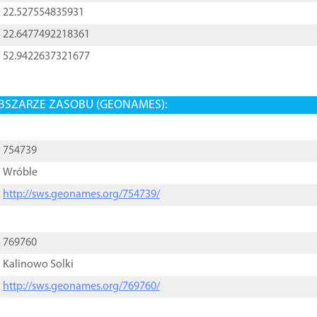
22.527554835931
22.6477492218361
52.9422637321677
BSZARZE ZASOBU (GEONAMES):
754739
Wróble
http://sws.geonames.org/754739/
769760
Kalinowo Solki
http://sws.geonames.org/769760/