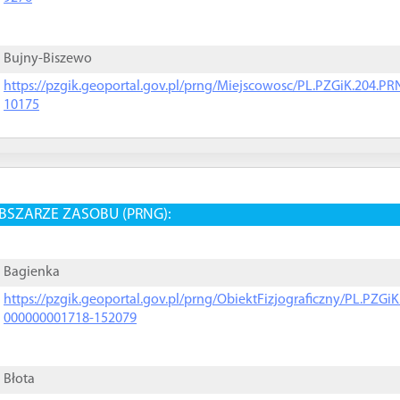
Bujny-Biszewo
https://pzgik.geoportal.gov.pl/prng/Miejscowosc/PL.PZGiK.204.
10175
BSZARZE ZASOBU (PRNG):
Bagienka
https://pzgik.geoportal.gov.pl/prng/ObiektFizjograficzny/PL.PZG
000000001718-152079
Błota