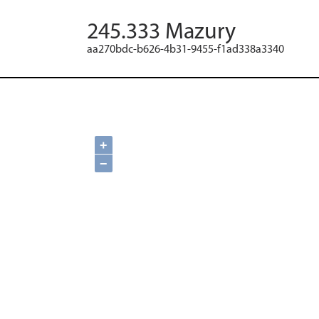
245.333 Mazury
aa270bdc-b626-4b31-9455-f1ad338a3340
+
−