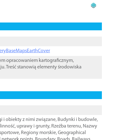
ageryBaseMapsEarthCover
wym opracowaniem kartograficznym,
ju. Treść stanowią elementy środowiska
i i obiekty z nimi związane
,
Budynki i budowle
,
linność, uprawy i grunty
,
Rzeźba terenu
,
Nazwy
nsportowe
,
Regiony morskie
,
Geographical
l network points
,
Boundary
,
Roads
,
Railways
,