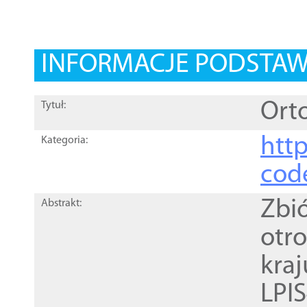
INFORMACJE PODSTA
Orto
Tytuł:
http
Kategoria:
cod
Zbi
Abstrakt:
otr
kra
LPI