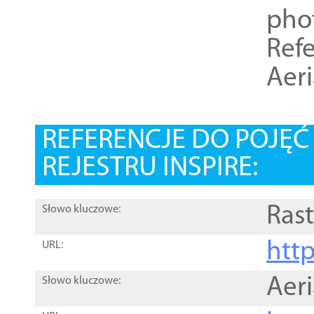
pho
Refe
Aer
REFERENCJE DO POJĘ
REJESTRU INSPIRE:
Rast
Słowo kluczowe:
htt
URL:
Aer
Słowo kluczowe: