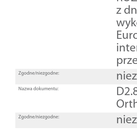
z dn
wyk
Euro
inte
prz
nie
Zgodne/niezgodne:
D2.8
Nazwa dokumentu:
Orth
nie
Zgodne/niezgodne: