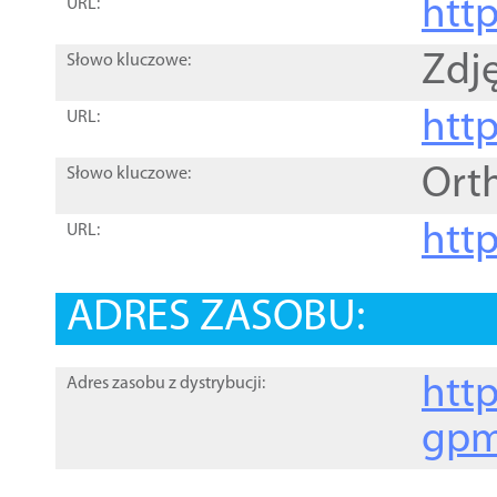
htt
URL:
Zdję
Słowo kluczowe:
htt
URL:
Ort
Słowo kluczowe:
http
URL:
ADRES ZASOBU:
http
Adres zasobu z dystrybucji:
gpm