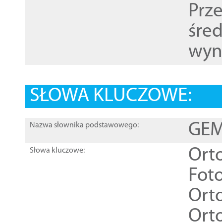
Prz
śre
wyn
SŁOWA KLUCZOWE:
GEME
Nazwa słownika podstawowego:
Ort
Słowa kluczowe:
Foto
Ort
Ort