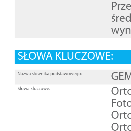
Prz
śre
wyn
SŁOWA KLUCZOWE:
GEME
Nazwa słownika podstawowego:
Ort
Słowa kluczowe:
Foto
Ort
Ort