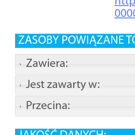
http
000
ZASOBY POWIĄZANE T
Zawiera:
Jest zawarty w:
Przecina: