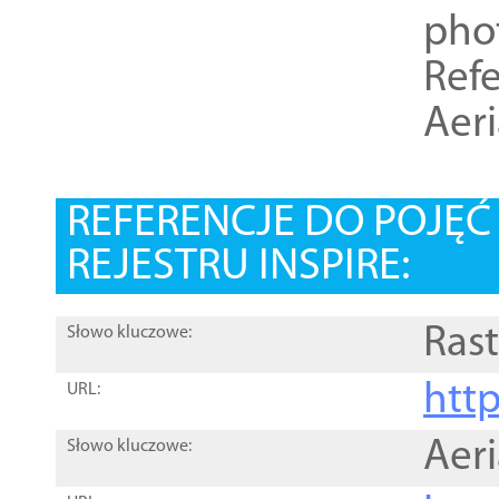
pho
Refe
Aer
REFERENCJE DO POJĘ
REJESTRU INSPIRE:
Rast
Słowo kluczowe:
htt
URL:
Aer
Słowo kluczowe: