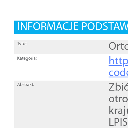
INFORMACJE PODSTA
Orto
Tytuł:
http
Kategoria:
cod
Zbi
Abstrakt:
otr
kra
LPI