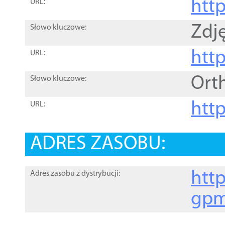
htt
URL:
Zdję
Słowo kluczowe:
htt
URL:
Ort
Słowo kluczowe:
http
URL:
ADRES ZASOBU:
http
Adres zasobu z dystrybucji:
gpm