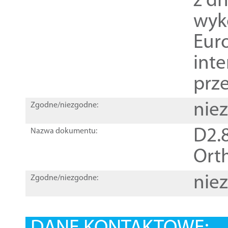
z dn
wyk
Euro
inte
prz
nie
Zgodne/niezgodne:
D2.8
Nazwa dokumentu:
Orth
nie
Zgodne/niezgodne: