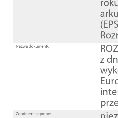
rok
ark
(EPS
Roz
ROZ
Nazwa dokumentu:
z dn
wyk
Euro
inte
prz
nie
Zgodne/niezgodne: