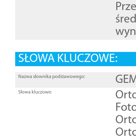
Prz
śre
wyn
SŁOWA KLUCZOWE:
GEME
Nazwa słownika podstawowego:
Ort
Słowa kluczowe:
Foto
Ort
Ort