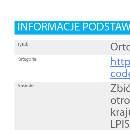
INFORMACJE PODSTA
Orto
Tytuł:
http
Kategoria:
cod
Zbi
Abstrakt:
otr
kra
LPI