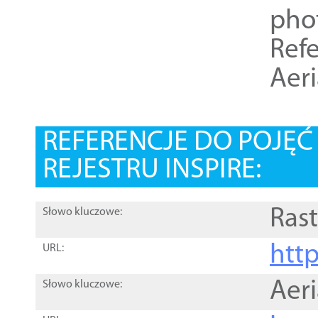
pho
Refe
Aer
REFERENCJE DO POJĘ
REJESTRU INSPIRE:
Rast
Słowo kluczowe:
htt
URL:
Aer
Słowo kluczowe: