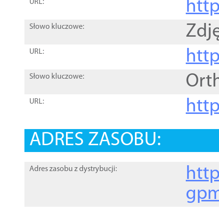
htt
URL:
Zdję
Słowo kluczowe:
htt
URL:
Ort
Słowo kluczowe:
http
URL:
ADRES ZASOBU:
http
Adres zasobu z dystrybucji:
gpm