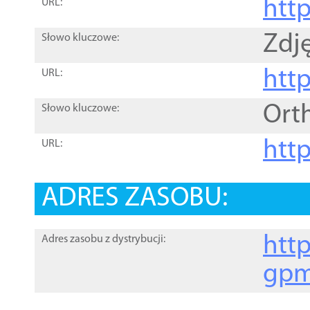
htt
URL:
Zdję
Słowo kluczowe:
htt
URL:
Ort
Słowo kluczowe:
http
URL:
ADRES ZASOBU:
http
Adres zasobu z dystrybucji:
gpm