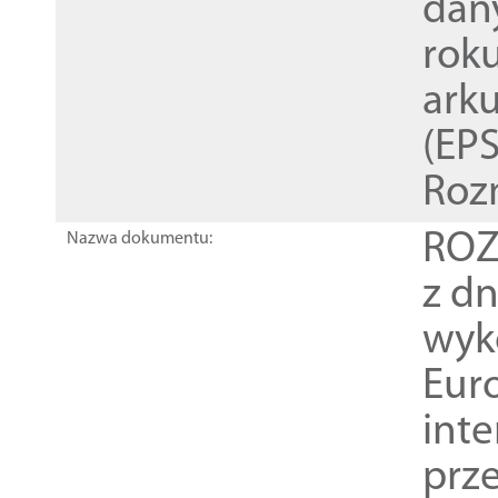
dan
rok
ark
(EPS
Roz
ROZ
Nazwa dokumentu:
z dn
wyk
Euro
inte
prz