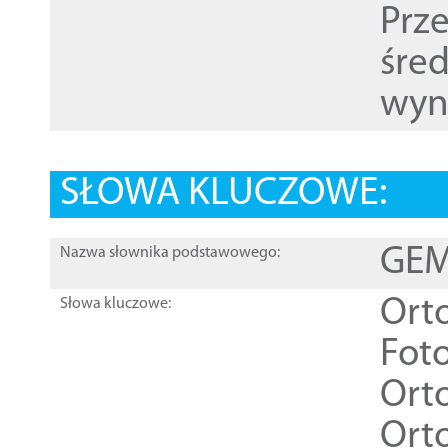
Prz
śre
wyn
SŁOWA KLUCZOWE:
GEME
Nazwa słownika podstawowego:
Ort
Słowa kluczowe:
Foto
Ort
Ort