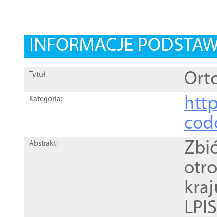
INFORMACJE PODSTA
Orto
Tytuł:
http
Kategoria:
cod
Zbi
Abstrakt:
otr
kra
LPI