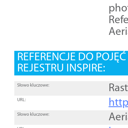
pho
Refe
Aer
REFERENCJE DO POJĘ
REJESTRU INSPIRE:
Rast
Słowo kluczowe:
htt
URL:
Aer
Słowo kluczowe: