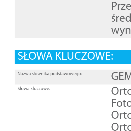
Prz
śre
wyn
SŁOWA KLUCZOWE:
GEME
Nazwa słownika podstawowego:
Ort
Słowa kluczowe:
Foto
Ort
Ort