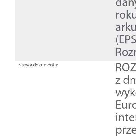
dan
rok
ark
(EPS
Roz
ROZ
Nazwa dokumentu:
z dn
wyk
Euro
inte
prz