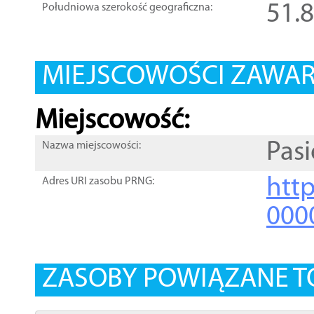
51.
Południowa szerokość geograficzna:
MIEJSCOWOŚCI ZAWART
Miejscowość:
Pasi
Nazwa miejscowości:
htt
Adres URI zasobu PRNG:
000
ZASOBY POWIĄZANE T