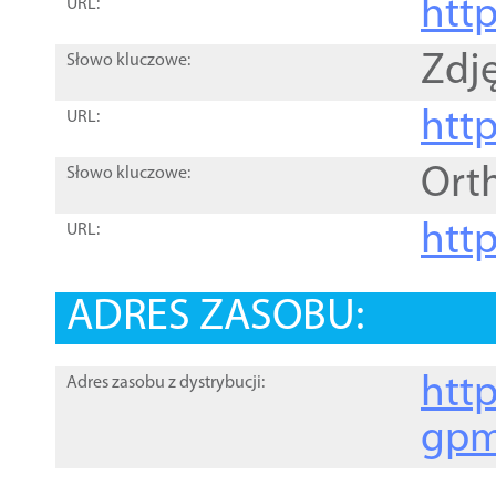
htt
URL:
Zdję
Słowo kluczowe:
htt
URL:
Ort
Słowo kluczowe:
http
URL:
ADRES ZASOBU:
http
Adres zasobu z dystrybucji:
gpm