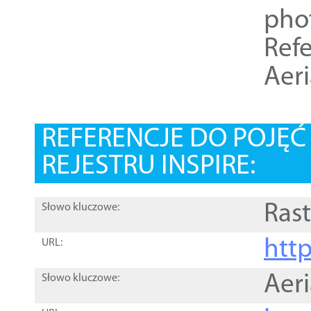
pho
Refe
Aer
REFERENCJE DO POJĘ
REJESTRU INSPIRE:
Rast
Słowo kluczowe:
htt
URL:
Aer
Słowo kluczowe: