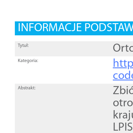
INFORMACJE PODSTA
Orto
Tytuł:
http
Kategoria:
cod
Zbi
Abstrakt:
otr
kra
LPI