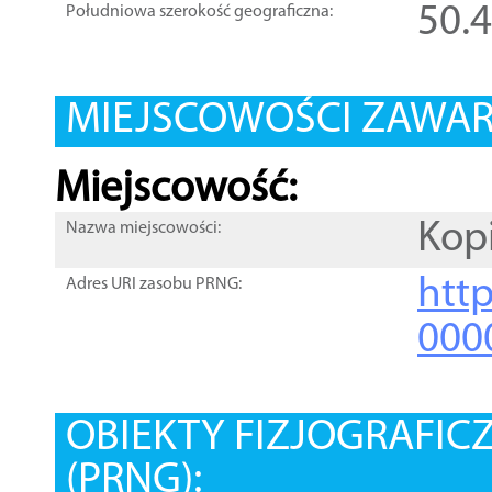
50.
Południowa szerokość geograficzna:
MIEJSCOWOŚCI ZAWART
Miejscowość:
Kop
Nazwa miejscowości:
htt
Adres URI zasobu PRNG:
000
OBIEKTY FIZJOGRAFIC
(PRNG):