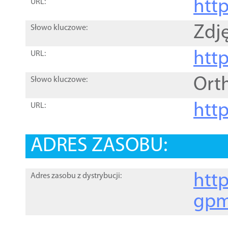
htt
URL:
Zdję
Słowo kluczowe:
htt
URL:
Ort
Słowo kluczowe:
http
URL:
ADRES ZASOBU:
http
Adres zasobu z dystrybucji:
gpm