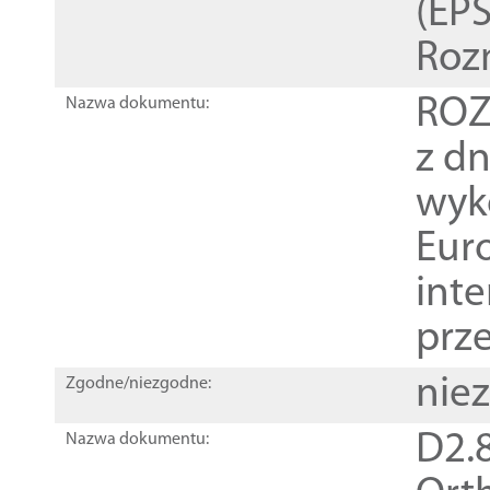
(EPS
Roz
ROZ
Nazwa dokumentu:
z dn
wyk
Euro
inte
prz
nie
Zgodne/niezgodne:
D2.8
Nazwa dokumentu: