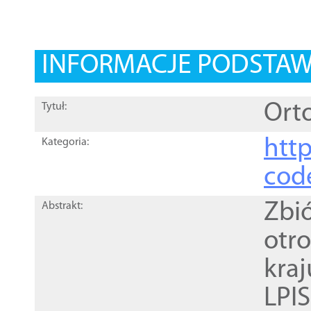
INFORMACJE PODSTA
Orto
Tytuł:
http
Kategoria:
cod
Zbi
Abstrakt:
otr
kra
LPI