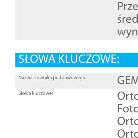
Prz
śre
wyn
SŁOWA KLUCZOWE:
GEME
Nazwa słownika podstawowego:
Ort
Słowa kluczowe:
Foto
Ort
Ort