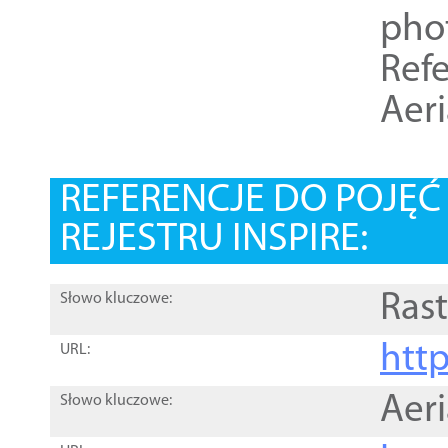
pho
Refe
Aer
REFERENCJE DO POJĘ
REJESTRU INSPIRE:
Rast
Słowo kluczowe:
htt
URL:
Aer
Słowo kluczowe: