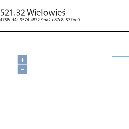
521.32 Wielowieś
4758ed4c-9574-4872-9ba2-e87c8e577be0
+
−