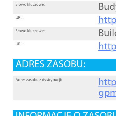
Bud
Słowo kluczowe:
htt
URL:
Buil
Słowo kluczowe:
htt
URL:
ADRES ZASOBU:
http
Adres zasobu z dystrybucji:
gpm