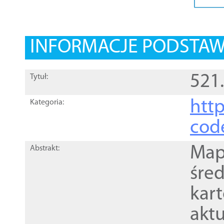
INFORMACJE PODSTA
521
Tytuł:
http
Kategoria:
cod
Mapa
Abstrakt:
śre
kar
akt