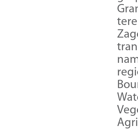
Gra
ter
Zag
tra
nam
reg
Bou
Wat
Veg
Agri