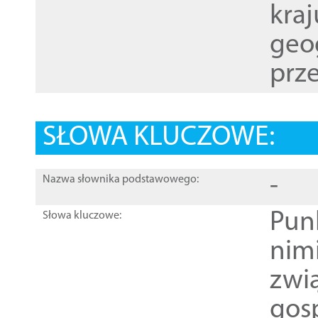
kraj
geog
prze
SŁOWA KLUCZOWE:
-
Nazwa słownika podstawowego:
Pun
Słowa kluczowe:
nim
zwi
gos