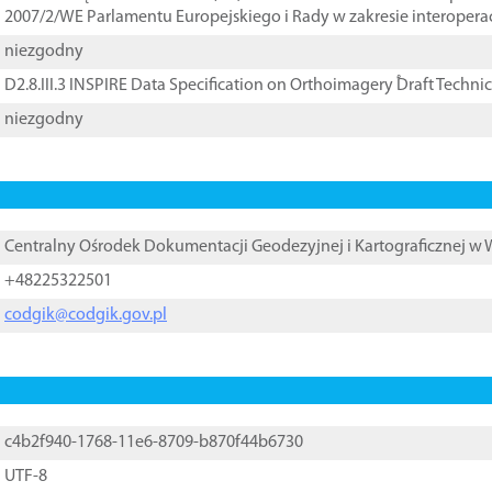
2007/2/WE Parlamentu Europejskiego i Rady w zakresie interopera
niezgodny
D2.8.III.3 INSPIRE Data Specification on Orthoimagery ֠Draft Techni
niezgodny
Centralny Ośrodek Dokumentacji Geodezyjnej i Kartograficznej w
+48225322501
codgik@codgik.gov.pl
c4b2f940-1768-11e6-8709-b870f44b6730
UTF-8