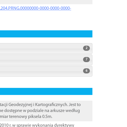
iK.204.PRNG.00000000-0000-0000-0000-
2
7
6
i Geodezyjnej i Kartograficznych. Jest to
ane dostępne w podziale na arkusze według
zmiar terenowy piksela 0.5m.
2010 r. w sprawie wykonania dyrektywy