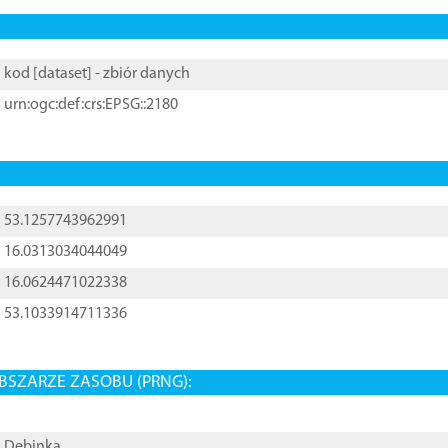
kod [
dataset
] - zbiór danych
urn:ogc:def:crs:EPSG::2180
53.1257743962991
16.0313034044049
16.0624471022338
53.1033914711336
BSZARZE ZASOBU (PRNG):
Dębinka