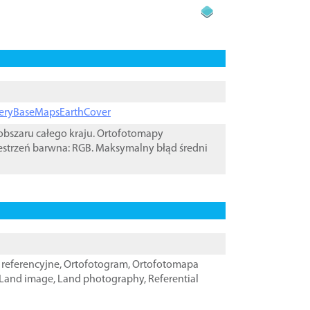
ageryBaseMapsEarthCover
bszaru całego kraju. Ortofotomapy
estrzeń barwna: RGB. Maksymalny błąd średni
referencyjne
,
Ortofotogram
,
Ortofotomapa
Land image
,
Land photography
,
Referential