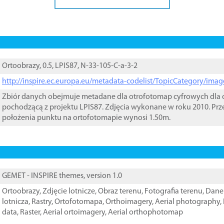
Ortoobrazy, 0.5, LPIS87, N-33-105-C-a-3-2
http://inspire.ec.europa.eu/metadata-codelist/TopicCategory/im
Zbiór danych obejmuje metadane dla otrofotomap cyfrowych dla o
pochodzącą z projektu LPIS87. Zdjęcia wykonane w roku 2010. Prz
położenia punktu na ortofotomapie wynosi 1.50m.
GEMET - INSPIRE themes, version 1.0
Ortoobrazy
,
Zdjęcie lotnicze
,
Obraz terenu
,
Fotografia terenu
,
Dane 
lotnicza
,
Rastry
,
Ortofotomapa
,
Orthoimagery
,
Aerial photography
,
data
,
Raster
,
Aerial ortoimagery
,
Aerial orthophotomap