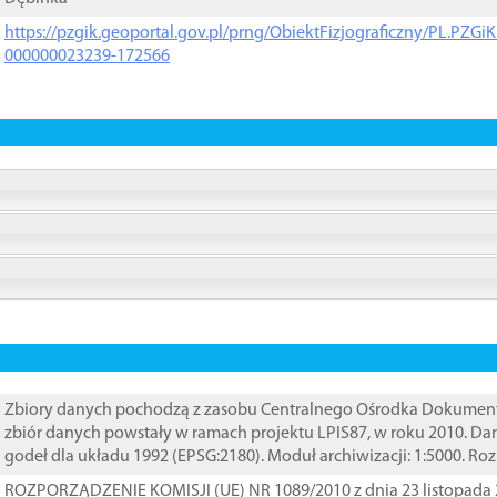
https://pzgik.geoportal.gov.pl/prng/ObiektFizjograficzny/PL.PZG
000000023239-172566
Zbiory danych pochodzą z zasobu Centralnego Ośrodka Dokumentacj
zbiór danych powstały w ramach projektu LPIS87, w roku 2010. D
godeł dla układu 1992 (EPSG:2180). Moduł archiwizacji: 1:5000. Ro
ROZPORZĄDZENIE KOMISJI (UE) NR 1089/2010 z dnia 23 listopada 