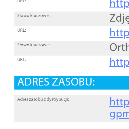
htt
URL:
Zdję
Słowo kluczowe:
htt
URL:
Ort
Słowo kluczowe:
http
URL:
ADRES ZASOBU:
http
Adres zasobu z dystrybucji:
gpm