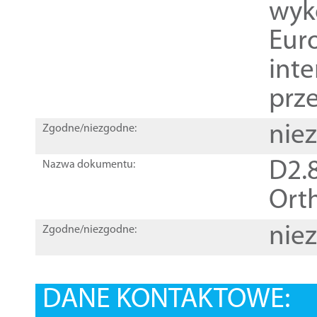
wyk
Euro
inte
prz
nie
Zgodne/niezgodne:
D2.8
Nazwa dokumentu:
Orth
nie
Zgodne/niezgodne:
DANE KONTAKTOWE: