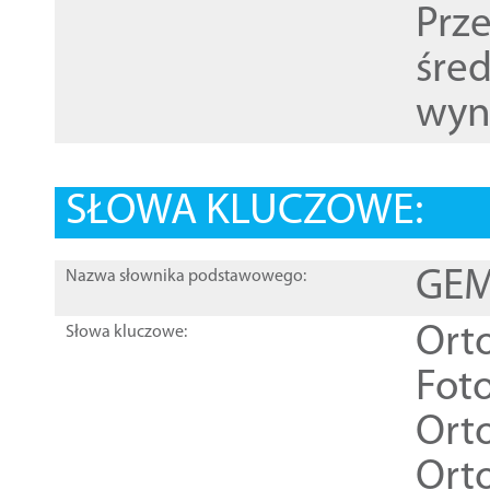
Prz
śre
wyn
SŁOWA KLUCZOWE:
GEME
Nazwa słownika podstawowego:
Ort
Słowa kluczowe:
Foto
Ort
Ort