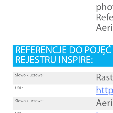
pho
Refe
Aer
REFERENCJE DO POJĘ
REJESTRU INSPIRE:
Rast
Słowo kluczowe:
htt
URL:
Aer
Słowo kluczowe: