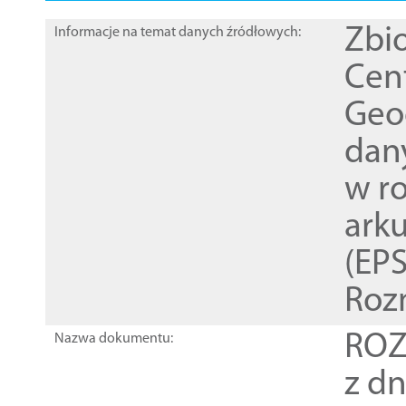
Zbi
Informacje na temat danych źródłowych:
Cen
Geod
dan
w r
ark
(EPS
Roz
ROZ
Nazwa dokumentu:
z dn