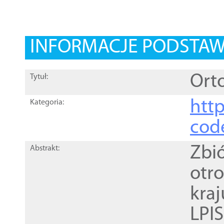
INFORMACJE PODSTA
Orto
Tytuł:
http
Kategoria:
cod
Zbi
Abstrakt:
otr
kra
LPI