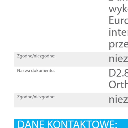
wyk
Euro
inte
prz
nie
Zgodne/niezgodne:
D2.8
Nazwa dokumentu:
Orth
nie
Zgodne/niezgodne:
DANE KONTAKTOWE: