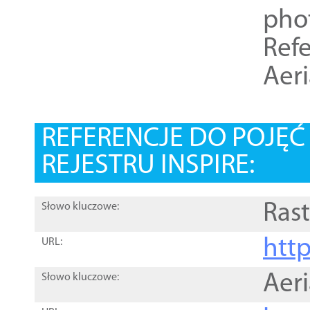
pho
Refe
Aer
REFERENCJE DO POJĘ
REJESTRU INSPIRE:
Rast
Słowo kluczowe:
htt
URL:
Aer
Słowo kluczowe: