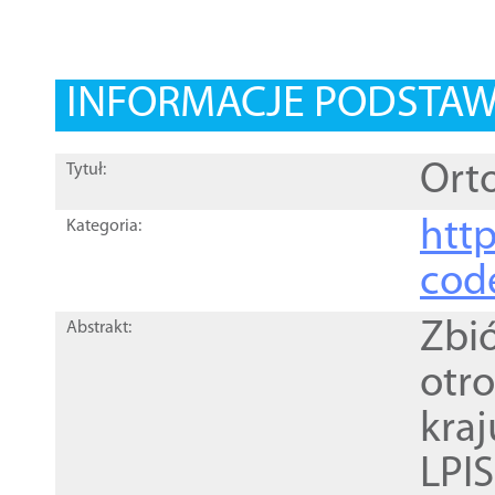
INFORMACJE PODSTA
Orto
Tytuł:
http
Kategoria:
cod
Zbi
Abstrakt:
otr
kra
LPI