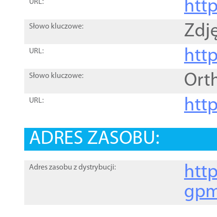
htt
URL:
Zdję
Słowo kluczowe:
htt
URL:
Ort
Słowo kluczowe:
http
URL:
ADRES ZASOBU:
http
Adres zasobu z dystrybucji:
gpm