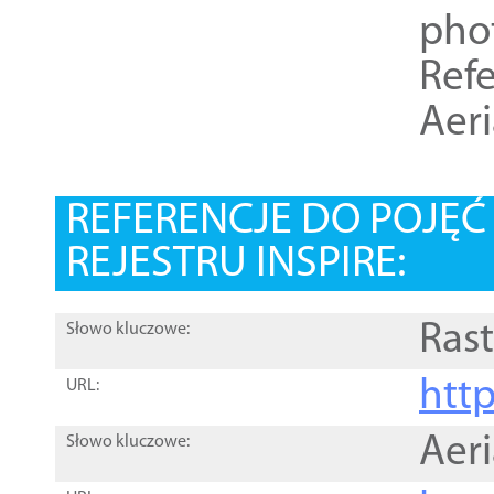
pho
Refe
Aer
REFERENCJE DO POJĘ
REJESTRU INSPIRE:
Rast
Słowo kluczowe:
htt
URL:
Aer
Słowo kluczowe: