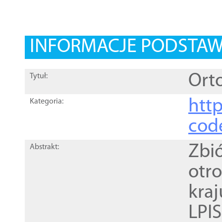
INFORMACJE PODSTA
Orto
Tytuł:
http
Kategoria:
cod
Zbi
Abstrakt:
otr
kra
LPI