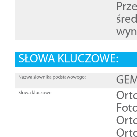
Prz
śre
wyn
SŁOWA KLUCZOWE:
GEME
Nazwa słownika podstawowego:
Ort
Słowa kluczowe:
Foto
Ort
Ort