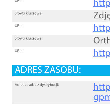
htt
URL:
Zdję
Słowo kluczowe:
htt
URL:
Ort
Słowo kluczowe:
http
URL:
ADRES ZASOBU:
http
Adres zasobu z dystrybucji:
gpm