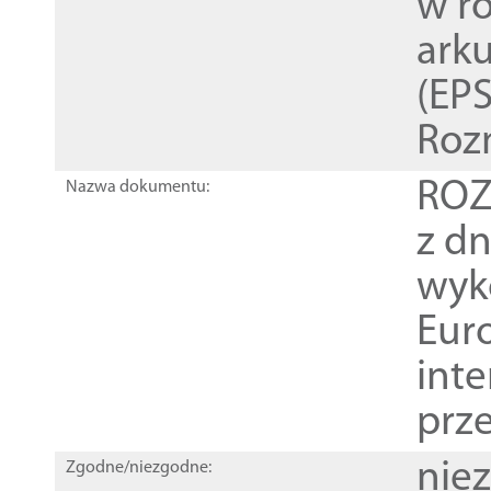
w r
ark
(EPS
Roz
ROZ
Nazwa dokumentu:
z dn
wyk
Euro
inte
prz
nie
Zgodne/niezgodne: