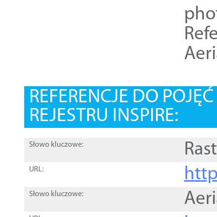
pho
Refe
Aer
REFERENCJE DO POJĘ
REJESTRU INSPIRE:
Rast
Słowo kluczowe:
htt
URL:
Aer
Słowo kluczowe: