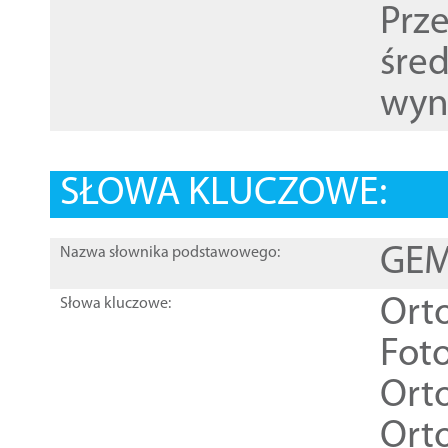
Prz
śre
wyn
SŁOWA KLUCZOWE:
GEME
Nazwa słownika podstawowego:
Ort
Słowa kluczowe:
Foto
Ort
Ort