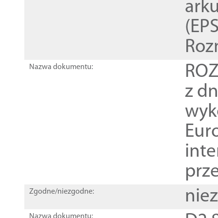
ark
(EPS
Roz
ROZ
Nazwa dokumentu:
z dn
wyk
Euro
inte
prz
nie
Zgodne/niezgodne:
Nazwa dokumentu: