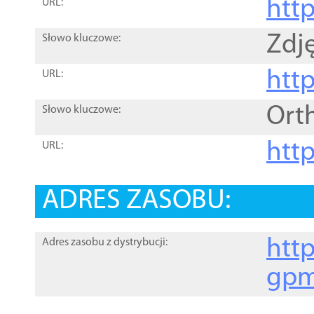
htt
URL:
Zdję
Słowo kluczowe:
htt
URL:
Ort
Słowo kluczowe:
http
URL:
ADRES ZASOBU:
http
Adres zasobu z dystrybucji:
gpm