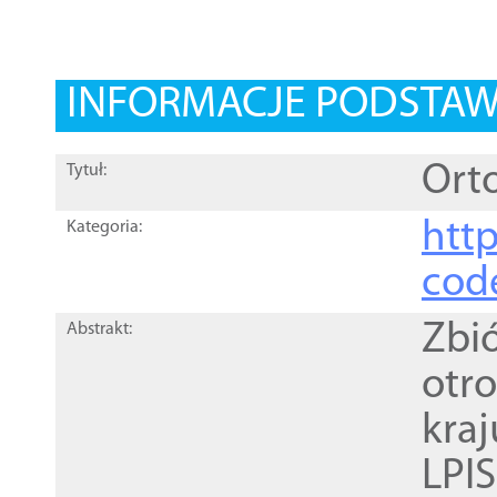
INFORMACJE PODSTA
Orto
Tytuł:
http
Kategoria:
cod
Zbi
Abstrakt:
otr
kra
LPI