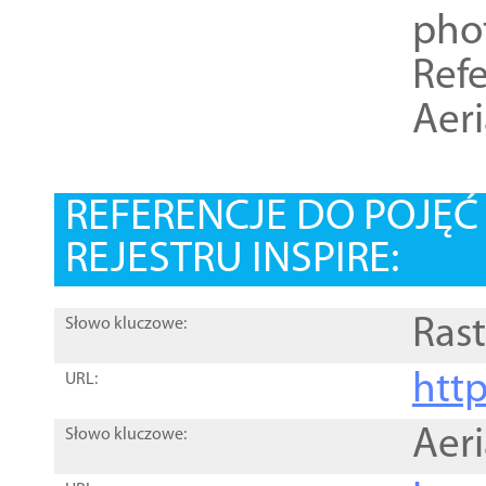
pho
Refe
Aer
REFERENCJE DO POJĘ
REJESTRU INSPIRE:
Rast
Słowo kluczowe:
htt
URL:
Aer
Słowo kluczowe: