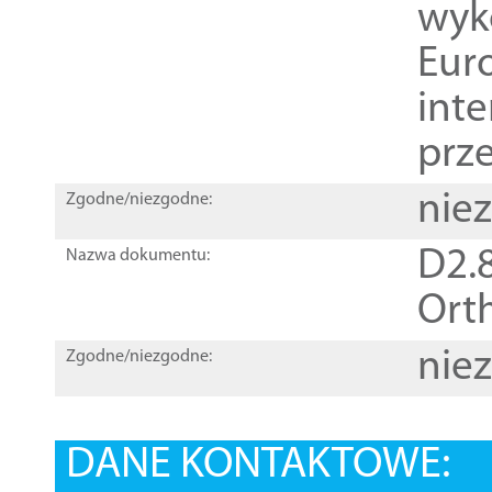
wyk
Euro
inte
prz
nie
Zgodne/niezgodne:
D2.8
Nazwa dokumentu:
Orth
nie
Zgodne/niezgodne:
DANE KONTAKTOWE: