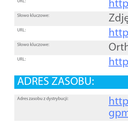
htt
URL:
Zdję
Słowo kluczowe:
htt
URL:
Ort
Słowo kluczowe:
http
URL:
ADRES ZASOBU:
http
Adres zasobu z dystrybucji:
gpm