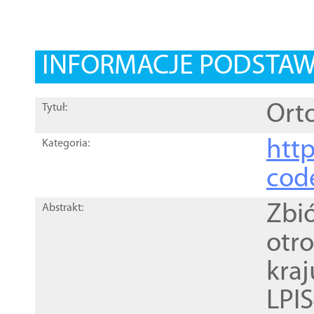
INFORMACJE PODSTA
Orto
Tytuł:
http
Kategoria:
cod
Zbi
Abstrakt:
otr
kra
LPI