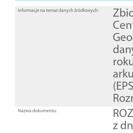
Zbi
Informacje na temat danych źródłowych:
Cen
Geod
dan
rok
ark
(EPS
Roz
ROZ
Nazwa dokumentu:
z dn