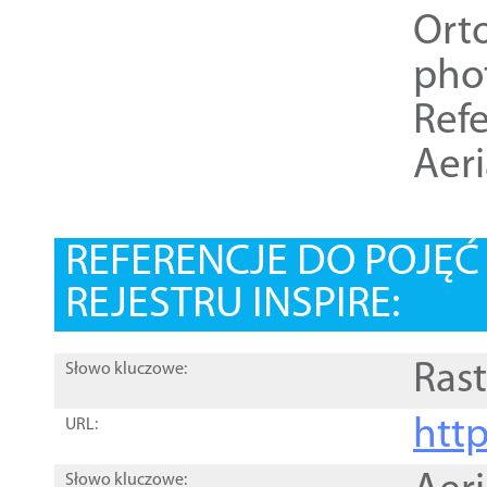
Ort
pho
Refe
Aer
REFERENCJE DO POJĘ
REJESTRU INSPIRE:
Rast
Słowo kluczowe:
htt
URL:
Słowo kluczowe: