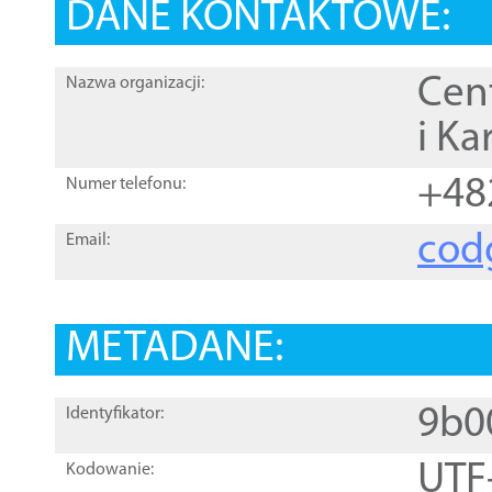
DANE KONTAKTOWE:
Cen
Nazwa organizacji:
i Ka
+48
Numer telefonu:
cod
Email:
METADANE:
9b0
Identyfikator:
UTF
Kodowanie: