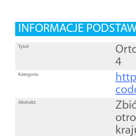
INFORMACJE PODSTA
Orto
Tytuł:
4
http
Kategoria:
cod
Zbi
Abstrakt:
otr
kra