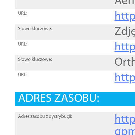
Aer
htt
URL:
Zdję
Słowo kluczowe:
htt
URL:
Ort
Słowo kluczowe:
http
URL:
ADRES ZASOBU:
http
Adres zasobu z dystrybucji:
gpm