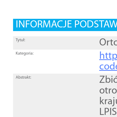
INFORMACJE PODSTA
Orto
Tytuł:
http
Kategoria:
cod
Zbi
Abstrakt:
otr
kra
LPI