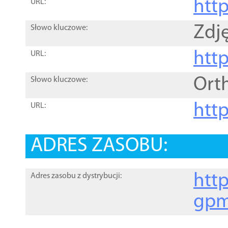
htt
URL:
Zdję
Słowo kluczowe:
htt
URL:
Ort
Słowo kluczowe:
http
URL:
ADRES ZASOBU:
http
Adres zasobu z dystrybucji:
gpm