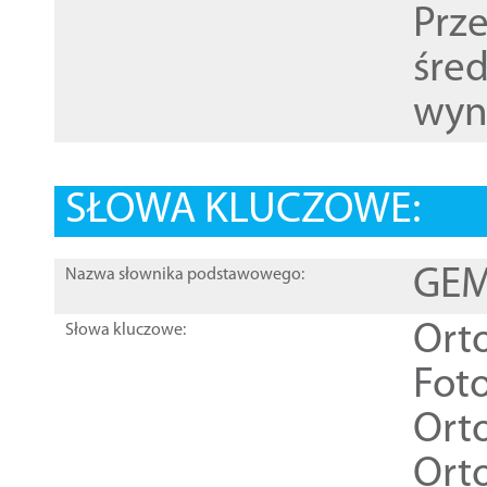
Prz
śre
wyn
SŁOWA KLUCZOWE:
GEME
Nazwa słownika podstawowego:
Ort
Słowa kluczowe:
Foto
Ort
Ort