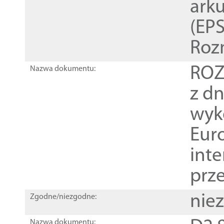
ark
(EPS
Roz
ROZ
Nazwa dokumentu:
z dn
wyk
Euro
inte
prz
nie
Zgodne/niezgodne:
Nazwa dokumentu: