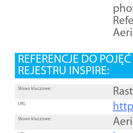
pho
Refe
Aer
REFERENCJE DO POJĘ
REJESTRU INSPIRE:
Rast
Słowo kluczowe:
htt
URL:
Aer
Słowo kluczowe: