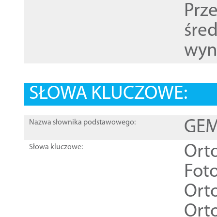
Prz
śre
wyn
SŁOWA KLUCZOWE:
GEME
Nazwa słownika podstawowego:
Ort
Słowa kluczowe:
Foto
Ort
Ort