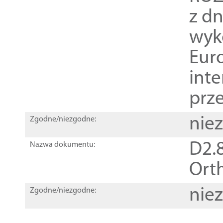
z dn
wyk
Euro
inte
prz
nie
Zgodne/niezgodne:
D2.8
Nazwa dokumentu:
Orth
nie
Zgodne/niezgodne: