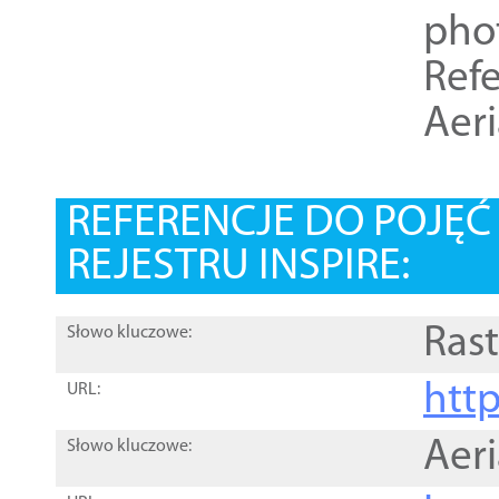
pho
Refe
Aer
REFERENCJE DO POJĘ
REJESTRU INSPIRE:
Rast
Słowo kluczowe:
htt
URL:
Aer
Słowo kluczowe: