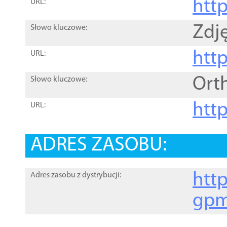
htt
URL:
Zdję
Słowo kluczowe:
htt
URL:
Ort
Słowo kluczowe:
http
URL:
ADRES ZASOBU:
http
Adres zasobu z dystrybucji:
gpm