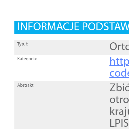
INFORMACJE PODSTA
Orto
Tytuł:
http
Kategoria:
cod
Zbi
Abstrakt:
otr
kra
LPI