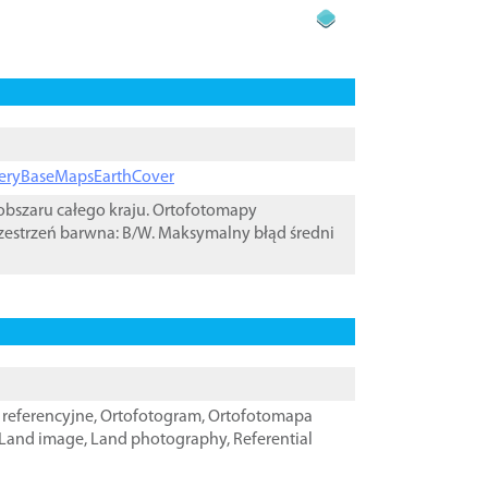
ageryBaseMapsEarthCover
bszaru całego kraju. Ortofotomapy
zestrzeń barwna: B/W. Maksymalny błąd średni
referencyjne
,
Ortofotogram
,
Ortofotomapa
Land image
,
Land photography
,
Referential