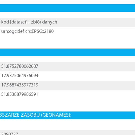
kod [
dataset
] - zbiór danych
urn:ogc:def:crs:EPSG::2180
51.8752780062687
17.9375064976094
17.9687435977319
51.8538879986591
BSZARZE ZASOBU (GEONAMES):
3090737