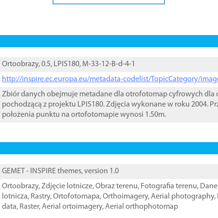
Ortoobrazy, 0.5, LPIS180, M-33-12-B-d-4-1
http://inspire.ec.europa.eu/metadata-codelist/TopicCategory/im
Zbiór danych obejmuje metadane dla otrofotomap cyfrowych dla o
pochodzącą z projektu LPIS180. Zdjęcia wykonane w roku 2004. Pr
położenia punktu na ortofotomapie wynosi 1.50m.
GEMET - INSPIRE themes, version 1.0
Ortoobrazy
,
Zdjęcie lotnicze
,
Obraz terenu
,
Fotografia terenu
,
Dane 
lotnicza
,
Rastry
,
Ortofotomapa
,
Orthoimagery
,
Aerial photography
,
data
,
Raster
,
Aerial ortoimagery
,
Aerial orthophotomap