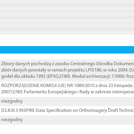
Zbiory danych pochodzą z zasobu Centralnego Ośrodka Dokumentacj
zbiór danych powstały w ramach projektu LPIS180, w roku 2004. 
godeł dla układu 1992 (EPSG:2180). Moduł archiwizacji: 1:5000. Ro
ROZPORZĄDZENIE KOMISJI (UE) NR 1089/2010 z dnia 23 listopada 
2007/2/WE Parlamentu Europejskiego i Rady w zakresie interopera
niezgodny
D2.8.III.3 INSPIRE Data Specification on Orthoimagery ֠Draft Techni
niezgodny