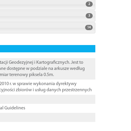
2
3
14
i Geodezyjnej i Kartograficznych. Jest to
Dane dostępne w podziale na arkusze według
zmiar terenowy piksela 0.5m.
2010 r. w sprawie wykonania dyrektywy
cyjności zbiorów i usług danych przestrzennych
cal Guidelines