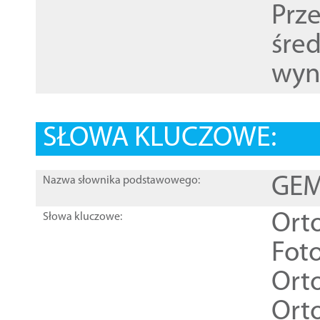
Prz
śre
wyn
SŁOWA KLUCZOWE:
GEME
Nazwa słownika podstawowego:
Ort
Słowa kluczowe:
Foto
Ort
Ort