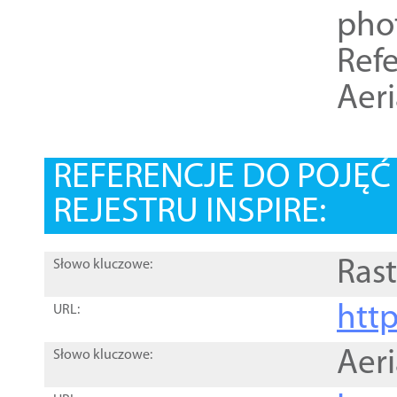
pho
Refe
Aer
REFERENCJE DO POJĘ
REJESTRU INSPIRE:
Rast
Słowo kluczowe:
htt
URL:
Aer
Słowo kluczowe: