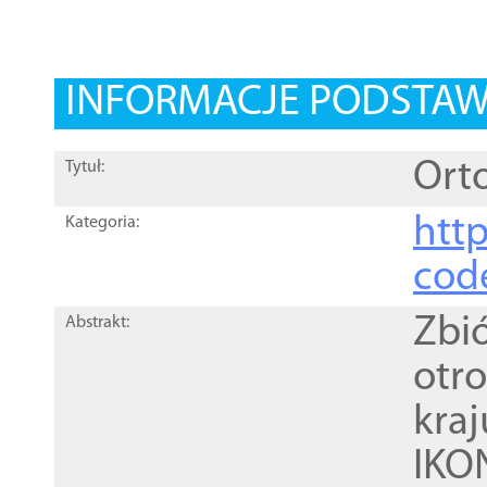
INFORMACJE PODSTA
Ort
Tytuł:
http
Kategoria:
cod
Zbi
Abstrakt:
otr
kra
IKO