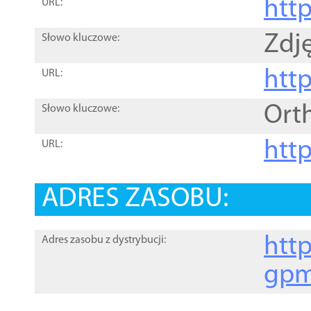
htt
URL:
Zdję
Słowo kluczowe:
htt
URL:
Ort
Słowo kluczowe:
http
URL:
ADRES ZASOBU:
http
Adres zasobu z dystrybucji:
gpm