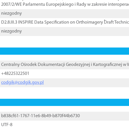
2007/2/WE Parlamentu Europejskiego i Rady w zakresie interopera
niezgodny
D2.8.III.3 INSPIRE Data Specification on Orthoimagery ֠Draft Techni
niezgodny
Centralny Ośrodek Dokumentacji Geodezyjnej i Kartograficznej w
+48225322501
codgik@codgik.gov.pl
b838cf61-1767-11e6-8b49-b870f44b6730
UTF-8