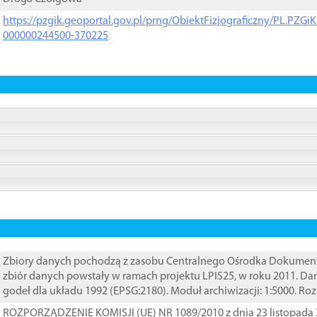
https://pzgik.geoportal.gov.pl/prng/ObiektFizjograficzny/PL.PZG
000000244500-370225
Zbiory danych pochodzą z zasobu Centralnego Ośrodka Dokumentacj
zbiór danych powstały w ramach projektu LPIS25, w roku 2011. D
godeł dla układu 1992 (EPSG:2180). Moduł archiwizacji: 1:5000. Ro
ROZPORZĄDZENIE KOMISJI (UE) NR 1089/2010 z dnia 23 listopada 