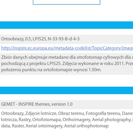
Ortoobrazy, 0.5, LPIS25, N-33-93-B-d-4-3
http://inspire.ec.europa.eu/metadata-codelist/TopicCategory/im
Zbiór danych obejmuje metadane dla otrofotomap cyfrowych dla o
pochodzącą z projektu LPIS25. Zdjęcia wykonane w roku 2011. Prz
położenia punktu na ortofotomapie wynosi 1.50m.
GEMET - INSPIRE themes, version 1.0
Ortoobrazy
,
Zdjęcie lotnicze
,
Obraz terenu
,
Fotografia terenu
,
Dane 
lotnicza
,
Rastry
,
Ortofotomapa
,
Orthoimagery
,
Aerial photography
,
data
,
Raster
,
Aerial ortoimagery
,
Aerial orthophotomap