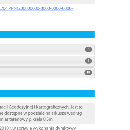
iK.204.PRNG.00000000-0000-0000-0000-
3
1
18
i Geodezyjnej i Kartograficznych. Jest to
ane dostępne w podziale na arkusze według
zmiar terenowy piksela 0.5m.
2010 r. w sprawie wykonania dyrektywy