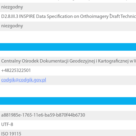
niezgodny
D2.8.III.3 INSPIRE Data Specification on Orthoimagery ֠Draft Techni
niezgodny
Centralny Ośrodek Dokumentacji Geodezyjnej i Kartograficznej w
+48225322501
codgik@codgik.gov.pl
a881985e-1765-11e6-ba59-b870f44b6730
UTF-8
ISO 19115