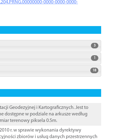
iK.204.PRNG.00000000-0000-0000-0000-
3
1
18
i Geodezyjnej i Kartograficznych. Jest to
ane dostępne w podziale na arkusze według
zmiar terenowy piksela 0.5m.
2010 r. w sprawie wykonania dyrektywy
cyjności zbiorów i usług danych przestrzennych