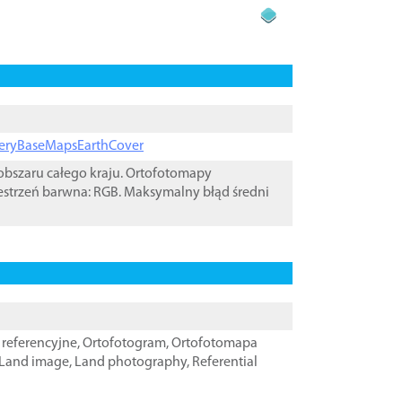
ageryBaseMapsEarthCover
bszaru całego kraju. Ortofotomapy
estrzeń barwna: RGB. Maksymalny błąd średni
referencyjne
,
Ortofotogram
,
Ortofotomapa
Land image
,
Land photography
,
Referential