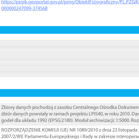
https://pzgik.geoportal.gov.pl/prng/ObiektFizjograficzny/PL.PZG
000000247099-374568
Zbiory danych pochodzą z zasobu Centralnego Ośrodka Dokumentacj
zbiór danych powstały w ramach projektu LPIS40, w roku 2010. D
godeł dla układu 1992 (EPSG:2180). Moduł archiwizacji: 1:5000. Ro
ROZPORZĄDZENIE KOMISJI (UE) NR 1089/2010 z dnia 23 listopada 
2007/2/WE Parlamentu Europejskiego i Rady w zakresie interopera