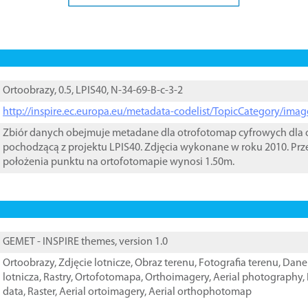
Ortoobrazy, 0.5, LPIS40, N-34-69-B-c-3-2
http://inspire.ec.europa.eu/metadata-codelist/TopicCategory/im
Zbiór danych obejmuje metadane dla otrofotomap cyfrowych dla o
pochodzącą z projektu LPIS40. Zdjęcia wykonane w roku 2010. Prz
położenia punktu na ortofotomapie wynosi 1.50m.
GEMET - INSPIRE themes, version 1.0
Ortoobrazy
,
Zdjęcie lotnicze
,
Obraz terenu
,
Fotografia terenu
,
Dane 
lotnicza
,
Rastry
,
Ortofotomapa
,
Orthoimagery
,
Aerial photography
,
data
,
Raster
,
Aerial ortoimagery
,
Aerial orthophotomap