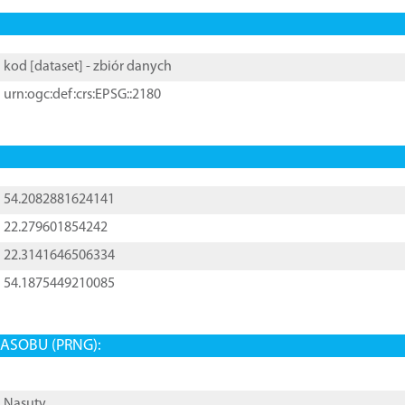
kod [
dataset
] - zbiór danych
urn:ogc:def:crs:EPSG::2180
54.2082881624141
22.279601854242
22.3141646506334
54.1875449210085
ASOBU (PRNG):
Nasuty