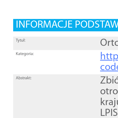
INFORMACJE PODSTA
Orto
Tytuł:
http
Kategoria:
cod
Zbi
Abstrakt:
otr
kra
LPI