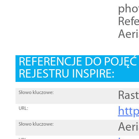
pho
Refe
Aer
REFERENCJE DO POJĘ
REJESTRU INSPIRE:
Rast
Słowo kluczowe:
htt
URL:
Aer
Słowo kluczowe: