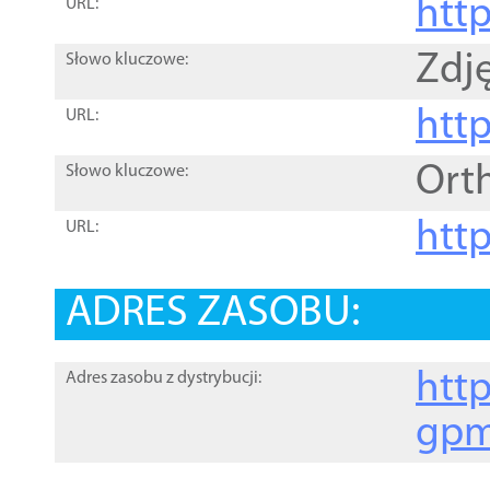
htt
URL:
Zdję
Słowo kluczowe:
htt
URL:
Ort
Słowo kluczowe:
http
URL:
ADRES ZASOBU:
http
Adres zasobu z dystrybucji:
gpm