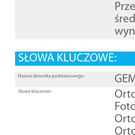
Prz
śre
wyn
SŁOWA KLUCZOWE:
GEME
Nazwa słownika podstawowego:
Ort
Słowa kluczowe:
Foto
Ort
Ort