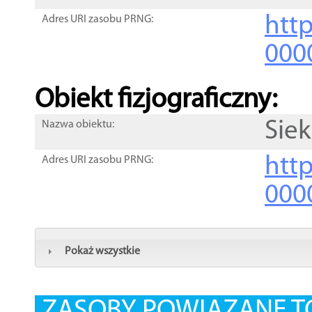
http
Adres URI zasobu PRNG:
000
Obiekt fizjograficzny:
Siek
Nazwa obiektu:
http
Adres URI zasobu PRNG:
000
Pokaż wszystkie
ZASOBY POWIĄZANE T