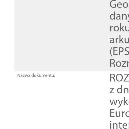
Geod
dan
rok
ark
(EPS
Roz
ROZ
Nazwa dokumentu:
z dn
wyk
Euro
inte