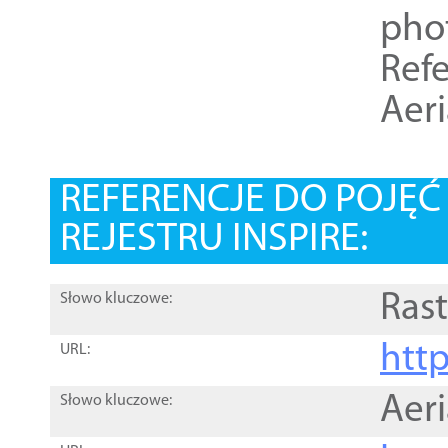
pho
Refe
Aer
REFERENCJE DO POJĘ
REJESTRU INSPIRE:
Rast
Słowo kluczowe:
htt
URL:
Aer
Słowo kluczowe: