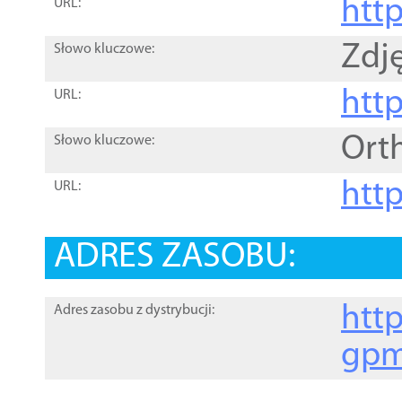
htt
URL:
Zdję
Słowo kluczowe:
htt
URL:
Ort
Słowo kluczowe:
http
URL:
ADRES ZASOBU:
http
Adres zasobu z dystrybucji:
gpm