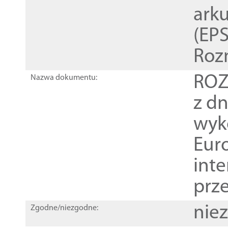
ark
(EPS
Roz
ROZ
Nazwa dokumentu:
z dn
wyk
Euro
inte
prz
nie
Zgodne/niezgodne: