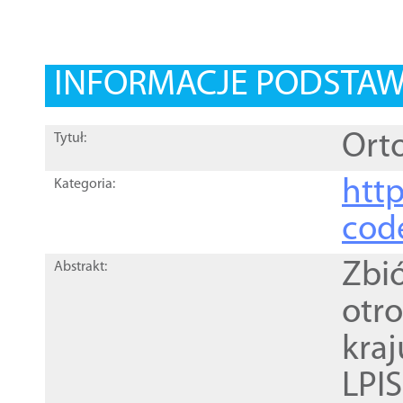
INFORMACJE PODSTA
Orto
Tytuł:
http
Kategoria:
cod
Zbi
Abstrakt:
otr
kra
LPI