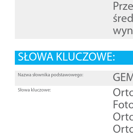
Prz
śre
wyn
SŁOWA KLUCZOWE:
GEME
Nazwa słownika podstawowego:
Ort
Słowa kluczowe:
Foto
Ort
Ort