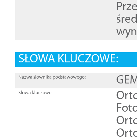
Prz
śre
wyn
SŁOWA KLUCZOWE:
GEME
Nazwa słownika podstawowego:
Ort
Słowa kluczowe:
Foto
Ort
Ort