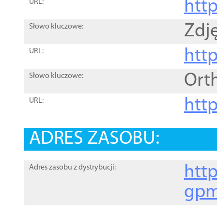
htt
URL:
Zdję
Słowo kluczowe:
htt
URL:
Ort
Słowo kluczowe:
http
URL:
ADRES ZASOBU:
http
Adres zasobu z dystrybucji:
gpm