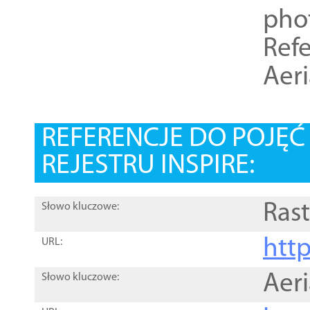
pho
Refe
Aer
REFERENCJE DO POJĘ
REJESTRU INSPIRE:
Rast
Słowo kluczowe:
htt
URL:
Aer
Słowo kluczowe: