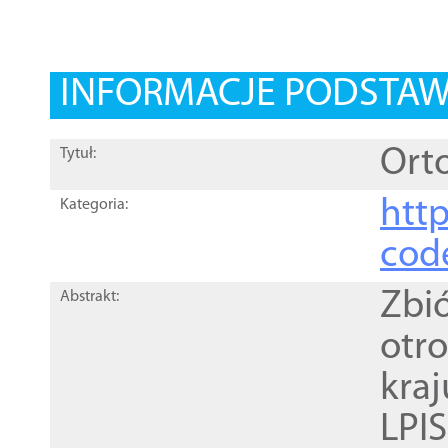
INFORMACJE PODSTA
Orto
Tytuł:
http
Kategoria:
cod
Zbi
Abstrakt:
otr
kra
LPI