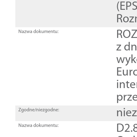
(EPS
Roz
ROZ
Nazwa dokumentu:
z dn
wyk
Euro
inte
prz
nie
Zgodne/niezgodne:
D2.8
Nazwa dokumentu: