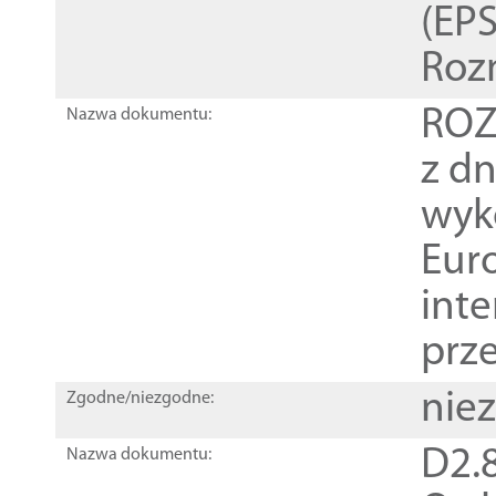
(EPS
Roz
ROZ
Nazwa dokumentu:
z dn
wyk
Euro
inte
prz
nie
Zgodne/niezgodne:
D2.8
Nazwa dokumentu: