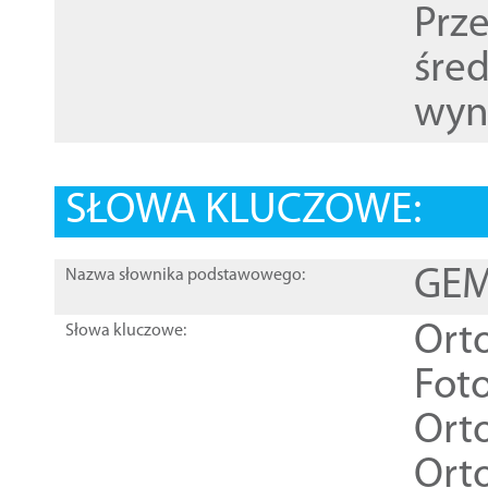
Prz
śre
wyn
SŁOWA KLUCZOWE:
GEME
Nazwa słownika podstawowego:
Ort
Słowa kluczowe:
Foto
Ort
Ort