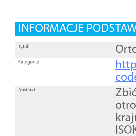
INFORMACJE PODSTA
Orto
Tytuł:
http
Kategoria:
cod
Zbi
Abstrakt:
otr
kra
ISO