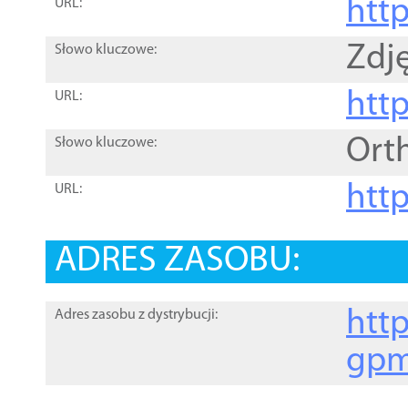
htt
URL:
Zdję
Słowo kluczowe:
htt
URL:
Ort
Słowo kluczowe:
http
URL:
ADRES ZASOBU:
http
Adres zasobu z dystrybucji:
gpm