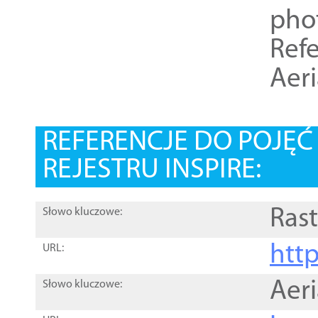
pho
Refe
Aer
REFERENCJE DO POJĘ
REJESTRU INSPIRE:
Rast
Słowo kluczowe:
htt
URL:
Aer
Słowo kluczowe: