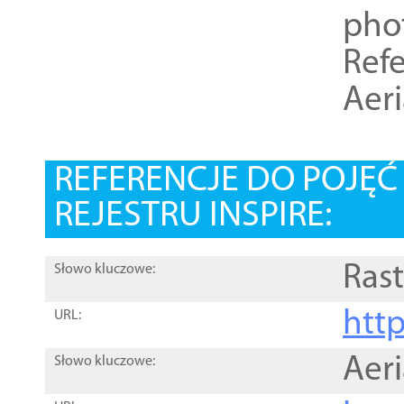
pho
Refe
Aer
REFERENCJE DO POJĘ
REJESTRU INSPIRE:
Rast
Słowo kluczowe:
htt
URL:
Aer
Słowo kluczowe: