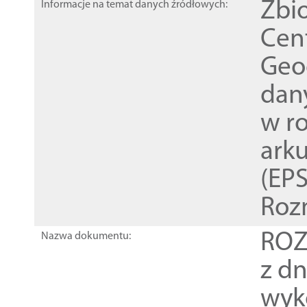
Zbi
Informacje na temat danych źródłowych:
Cen
Geod
dan
w r
ark
(EPS
Roz
ROZ
Nazwa dokumentu:
z dn
wyk