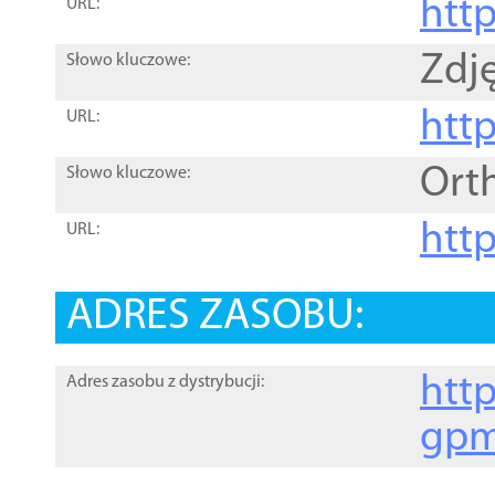
htt
URL:
Zdję
Słowo kluczowe:
htt
URL:
Ort
Słowo kluczowe:
http
URL:
ADRES ZASOBU:
http
Adres zasobu z dystrybucji:
gpm