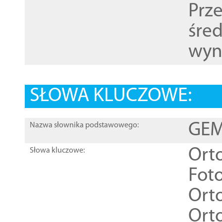
Prz
śre
wyn
SŁOWA KLUCZOWE:
GEME
Nazwa słownika podstawowego:
Ort
Słowa kluczowe:
Foto
Ort
Ort