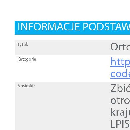
INFORMACJE PODSTA
Orto
Tytuł:
http
Kategoria:
cod
Zbi
Abstrakt:
otr
kra
LPI