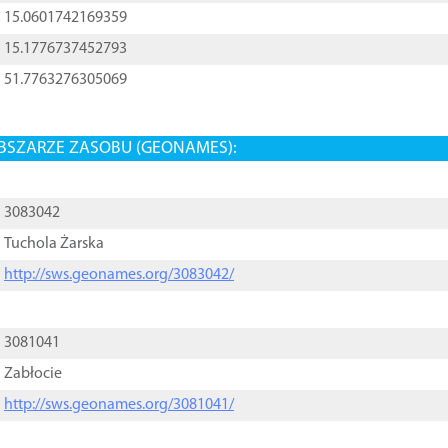
15.0601742169359
15.1776737452793
51.7763276305069
BSZARZE ZASOBU (GEONAMES):
3083042
Tuchola Żarska
http://sws.geonames.org/3083042/
3081041
Zabłocie
http://sws.geonames.org/3081041/