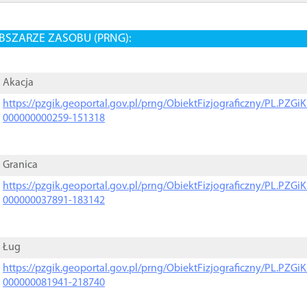
BSZARZE ZASOBU (PRNG):
Akacja
https://pzgik.geoportal.gov.pl/prng/ObiektFizjograficzny/PL.PZG
000000000259-151318
Granica
https://pzgik.geoportal.gov.pl/prng/ObiektFizjograficzny/PL.PZG
000000037891-183142
Ług
https://pzgik.geoportal.gov.pl/prng/ObiektFizjograficzny/PL.PZG
000000081941-218740