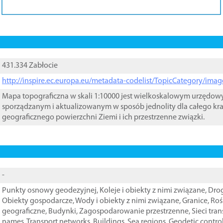
431.334 Zabłocie
http://inspire.ec.europa.eu/metadata-codelist/TopicCategory/im
Mapa topograficzna w skali 1:10000 jest wielkoskalowym urzędo
sporządzanym i aktualizowanym w sposób jednolity dla całego kra
geograficznego powierzchni Ziemi i ich przestrzenne związki.
-
Punkty osnowy geodezyjnej
,
Koleje i obiekty z nimi związane
,
Drog
Obiekty gospodarcze
,
Wody i obiekty z nimi związane
,
Granice
,
Roś
geograficzne
,
Budynki
,
Zagospodarowanie przestrzenne
,
Sieci tra
names
,
Transport networks
,
Buildings
,
Sea regions
,
Geodetic contro