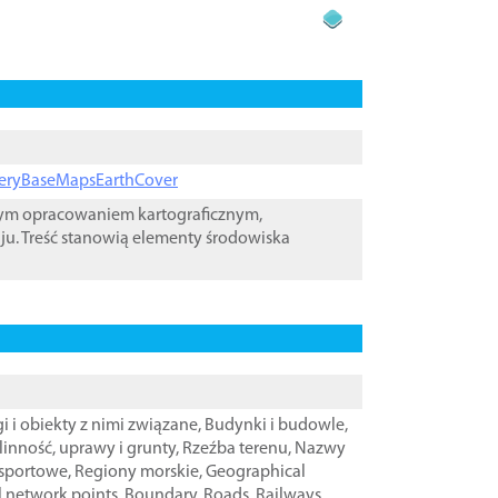
ageryBaseMapsEarthCover
wym opracowaniem kartograficznym,
ju. Treść stanowią elementy środowiska
i i obiekty z nimi związane
,
Budynki i budowle
,
linność, uprawy i grunty
,
Rzeźba terenu
,
Nazwy
nsportowe
,
Regiony morskie
,
Geographical
l network points
,
Boundary
,
Roads
,
Railways
,