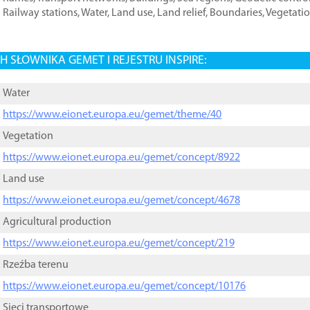
Railway stations
,
Water
,
Land use
,
Land relief
,
Boundaries
,
Vegetati
 SŁOWNIKA GEMET I REJESTRU INSPIRE:
Water
https://www.eionet.europa.eu/gemet/theme/40
Vegetation
https://www.eionet.europa.eu/gemet/concept/8922
Land use
https://www.eionet.europa.eu/gemet/concept/4678
Agricultural production
https://www.eionet.europa.eu/gemet/concept/219
Rzeźba terenu
https://www.eionet.europa.eu/gemet/concept/10176
Sieci transportowe