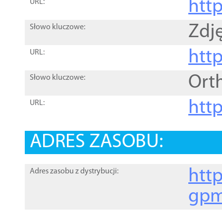
htt
URL:
Zdję
Słowo kluczowe:
htt
URL:
Ort
Słowo kluczowe:
http
URL:
ADRES ZASOBU:
http
Adres zasobu z dystrybucji:
gpm