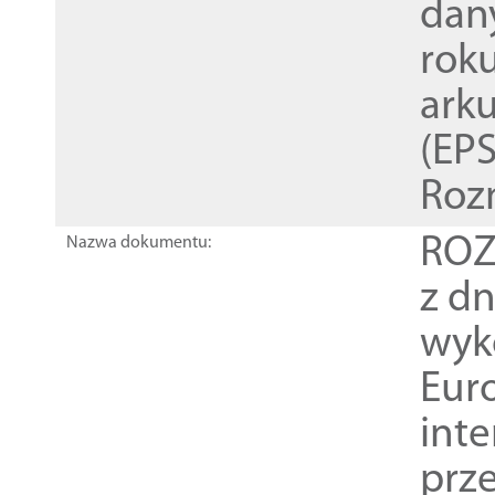
dan
rok
ark
(EPS
Roz
ROZ
Nazwa dokumentu:
z dn
wyk
Euro
inte
prz