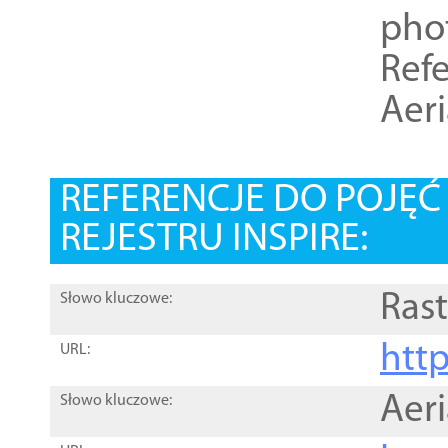
pho
Refe
Aer
REFERENCJE DO POJĘ
REJESTRU INSPIRE:
Rast
Słowo kluczowe:
htt
URL:
Aer
Słowo kluczowe: