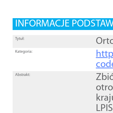
INFORMACJE PODSTA
Orto
Tytuł:
http
Kategoria:
cod
Zbi
Abstrakt:
otr
kra
LPI