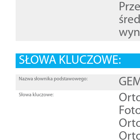
Prz
śre
wyn
SŁOWA KLUCZOWE:
GEME
Nazwa słownika podstawowego:
Ort
Słowa kluczowe:
Foto
Ort
Ort