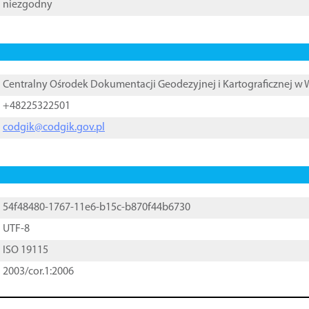
niezgodny
Centralny Ośrodek Dokumentacji Geodezyjnej i Kartograficznej w
+48225322501
codgik@codgik.gov.pl
54f48480-1767-11e6-b15c-b870f44b6730
UTF-8
ISO 19115
2003/cor.1:2006