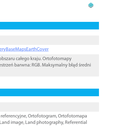
ageryBaseMapsEarthCover
bszaru całego kraju. Ortofotomapy
estrzeń barwna: RGB. Maksymalny błąd średni
referencyjne
,
Ortofotogram
,
Ortofotomapa
Land image
,
Land photography
,
Referential