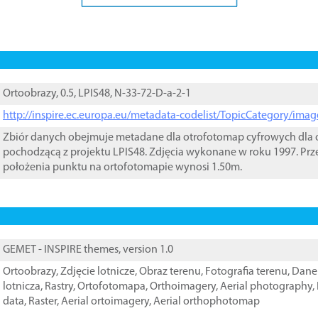
Ortoobrazy, 0.5, LPIS48, N-33-72-D-a-2-1
http://inspire.ec.europa.eu/metadata-codelist/TopicCategory/im
Zbiór danych obejmuje metadane dla otrofotomap cyfrowych dla o
pochodzącą z projektu LPIS48. Zdjęcia wykonane w roku 1997. Prz
położenia punktu na ortofotomapie wynosi 1.50m.
GEMET - INSPIRE themes, version 1.0
Ortoobrazy
,
Zdjęcie lotnicze
,
Obraz terenu
,
Fotografia terenu
,
Dane 
lotnicza
,
Rastry
,
Ortofotomapa
,
Orthoimagery
,
Aerial photography
,
data
,
Raster
,
Aerial ortoimagery
,
Aerial orthophotomap