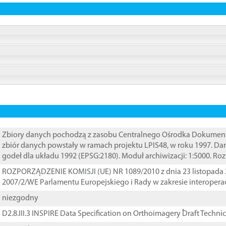
Zbiory danych pochodzą z zasobu Centralnego Ośrodka Dokumentacj
zbiór danych powstały w ramach projektu LPIS48, w roku 1997. D
godeł dla układu 1992 (EPSG:2180). Moduł archiwizacji: 1:5000. Ro
ROZPORZĄDZENIE KOMISJI (UE) NR 1089/2010 z dnia 23 listopada 
2007/2/WE Parlamentu Europejskiego i Rady w zakresie interopera
niezgodny
D2.8.III.3 INSPIRE Data Specification on Orthoimagery ֠Draft Techni