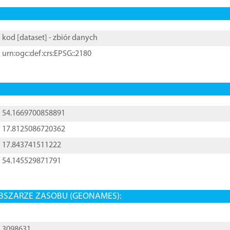
kod [
dataset
] - zbiór danych
urn:ogc:def:crs:EPSG::2180
54.1669700858891
17.8125086720362
17.843741511222
54.145529871791
BSZARZE ZASOBU (GEONAMES):
3098631