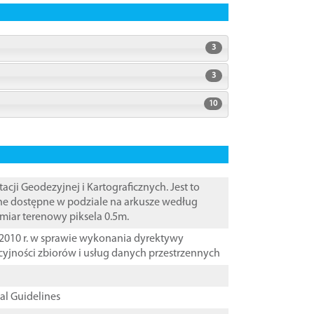
3
3
10
i Geodezyjnej i Kartograficznych. Jest to
ane dostępne w podziale na arkusze według
zmiar terenowy piksela 0.5m.
2010 r. w sprawie wykonania dyrektywy
cyjności zbiorów i usług danych przestrzennych
cal Guidelines