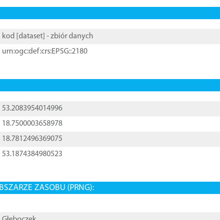
kod [
dataset
] - zbiór danych
urn:ogc:def:crs:EPSG::2180
53.2083954014996
18.7500003658978
18.7812496369075
53.1874384980523
BSZARZE ZASOBU (PRNG):
Głęboczek