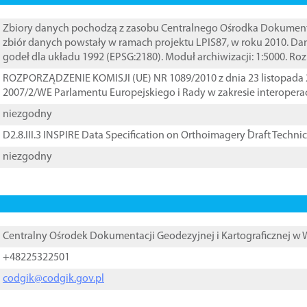
Zbiory danych pochodzą z zasobu Centralnego Ośrodka Dokumentacj
zbiór danych powstały w ramach projektu LPIS87, w roku 2010. D
godeł dla układu 1992 (EPSG:2180). Moduł archiwizacji: 1:5000. Ro
ROZPORZĄDZENIE KOMISJI (UE) NR 1089/2010 z dnia 23 listopada 
2007/2/WE Parlamentu Europejskiego i Rady w zakresie interopera
niezgodny
D2.8.III.3 INSPIRE Data Specification on Orthoimagery ֠Draft Techni
niezgodny
Centralny Ośrodek Dokumentacji Geodezyjnej i Kartograficznej w
+48225322501
codgik@codgik.gov.pl