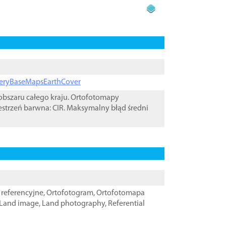
ageryBaseMapsEarthCover
bszaru całego kraju. Ortofotomapy
estrzeń barwna: CIR. Maksymalny błąd średni
referencyjne
,
Ortofotogram
,
Ortofotomapa
Land image
,
Land photography
,
Referential