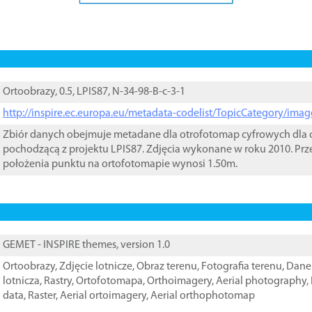
Ortoobrazy, 0.5, LPIS87, N-34-98-B-c-3-1
http://inspire.ec.europa.eu/metadata-codelist/TopicCategory/im
Zbiór danych obejmuje metadane dla otrofotomap cyfrowych dla o
pochodzącą z projektu LPIS87. Zdjęcia wykonane w roku 2010. Prz
położenia punktu na ortofotomapie wynosi 1.50m.
GEMET - INSPIRE themes, version 1.0
Ortoobrazy
,
Zdjęcie lotnicze
,
Obraz terenu
,
Fotografia terenu
,
Dane 
lotnicza
,
Rastry
,
Ortofotomapa
,
Orthoimagery
,
Aerial photography
,
data
,
Raster
,
Aerial ortoimagery
,
Aerial orthophotomap