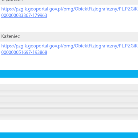
https://pzgik.geoportal.gov.pl/prng/ObiektFizjograficzny/PL.PZG
000000033367-179963
Każeniec
https://pzgik.geoportal.gov.pl/prng/ObiektFizjograficzny/PL.PZG
000000051697-193868