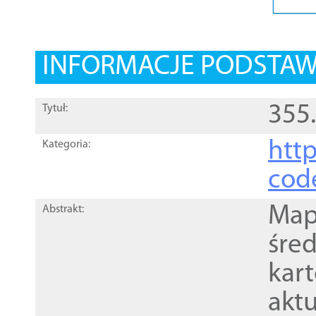
INFORMACJE PODSTA
355
Tytuł:
http
Kategoria:
cod
Mapa
Abstrakt:
śre
kar
akt