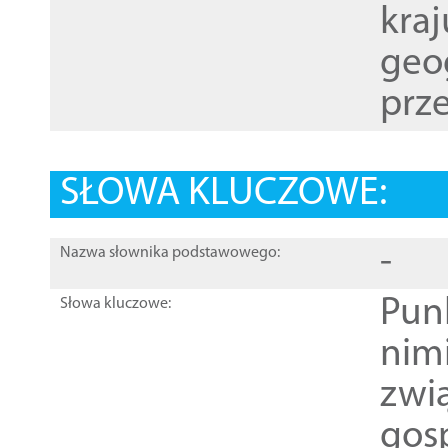
kraj
geog
prze
SŁOWA KLUCZOWE:
-
Nazwa słownika podstawowego:
Pun
Słowa kluczowe:
nim
zwi
gos