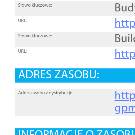
Bud
Słowo kluczowe:
htt
URL:
Buil
Słowo kluczowe:
htt
URL:
ADRES ZASOBU:
http
Adres zasobu z dystrybucji:
gpm