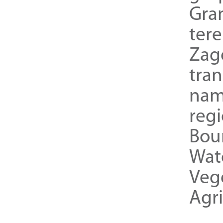
Gra
ter
Zag
tra
nam
reg
Bou
Wat
Veg
Agri