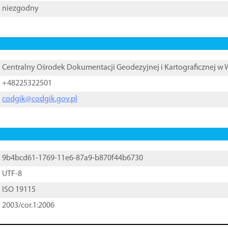
niezgodny
Centralny Ośrodek Dokumentacji Geodezyjnej i Kartograficznej w
+48225322501
codgik@codgik.gov.pl
9b4bcd61-1769-11e6-87a9-b870f44b6730
UTF-8
ISO 19115
2003/cor.1:2006