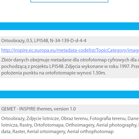
Ortoobrazy, 0.5, LPIS48, N-34-139-D-d-4-4
http://inspire.ec.europa.eu/metadata-codelist/TopicCategory/im
Zbiór danych obejmuje metadane dla otrofotomap cyfrowych dla o
pochodzącą z projektu LPIS48. Zdjęcia wykonane w roku 1997. Prz
położenia punktu na ortofotomapie wynosi 1.50m.
GEMET - INSPIRE themes, version 1.0
Ortoobrazy
,
Zdjęcie lotnicze
,
Obraz terenu
,
Fotografia terenu
,
Dane 
lotnicza
,
Rastry
,
Ortofotomapa
,
Orthoimagery
,
Aerial photography
,
data
,
Raster
,
Aerial ortoimagery
,
Aerial orthophotomap