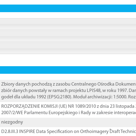
Zbiory danych pochodzą z zasobu Centralnego Ośrodka Dokumentacj
zbiór danych powstały w ramach projektu LPIS48, w roku 1997. D
godeł dla układu 1992 (EPSG:2180). Moduł archiwizacji: 1:5000. Ro
ROZPORZĄDZENIE KOMISJI (UE) NR 1089/2010 z dnia 23 listopada 
2007/2/WE Parlamentu Europejskiego i Rady w zakresie interopera
niezgodny
D2.8.III.3 INSPIRE Data Specification on Orthoimagery ֠Draft Techni