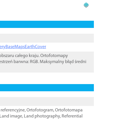
ageryBaseMapsEarthCover
bszaru całego kraju. Ortofotomapy
estrzeń barwna: RGB. Maksymalny błąd średni
referencyjne
,
Ortofotogram
,
Ortofotomapa
Land image
,
Land photography
,
Referential