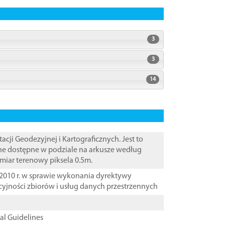
3
3
14
i Geodezyjnej i Kartograficznych. Jest to
ane dostępne w podziale na arkusze według
zmiar terenowy piksela 0.5m.
2010 r. w sprawie wykonania dyrektywy
cyjności zbiorów i usług danych przestrzennych
cal Guidelines