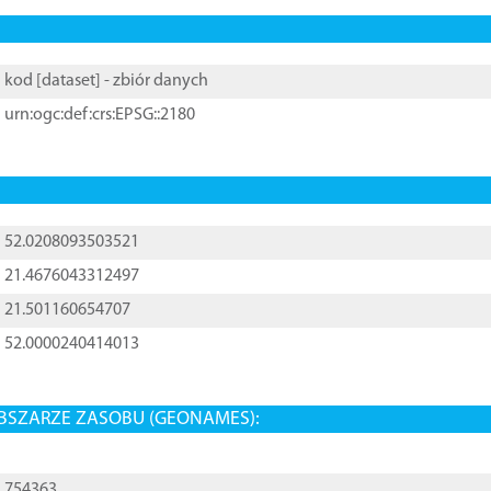
kod [
dataset
] - zbiór danych
urn:ogc:def:crs:EPSG::2180
52.0208093503521
21.4676043312497
21.501160654707
52.0000240414013
BSZARZE ZASOBU (GEONAMES):
754363