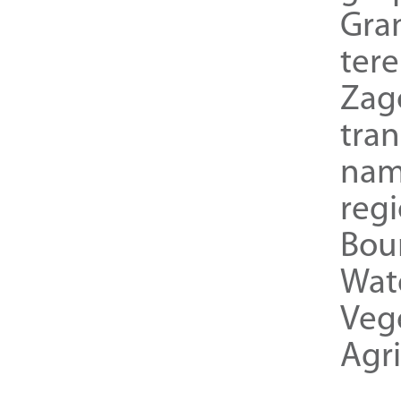
Gra
ter
Zag
tra
nam
reg
Bou
Wat
Veg
Agri