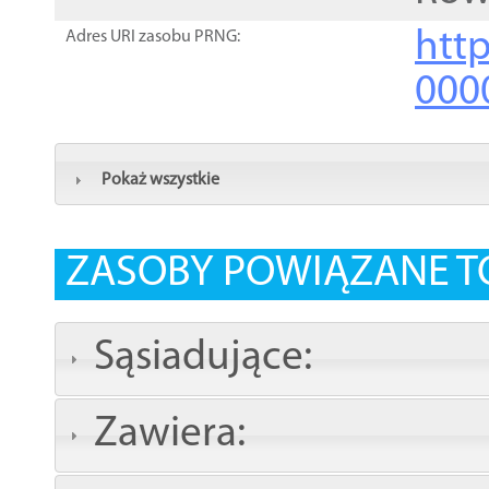
http
Adres URI zasobu PRNG:
000
Pokaż wszystkie
ZASOBY POWIĄZANE T
Sąsiadujące:
Zawiera: