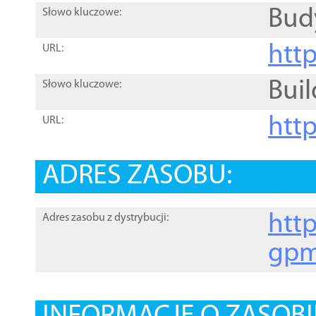
Bud
Słowo kluczowe:
htt
URL:
Buil
Słowo kluczowe:
htt
URL:
ADRES ZASOBU:
http
Adres zasobu z dystrybucji:
gpm