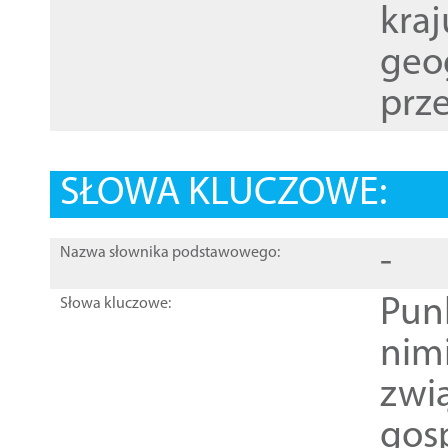
kraj
geog
prze
SŁOWA KLUCZOWE:
-
Nazwa słownika podstawowego:
Pun
Słowa kluczowe:
nim
zwi
gos