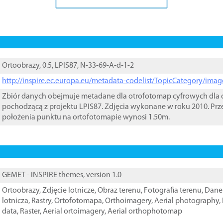
Ortoobrazy, 0.5, LPIS87, N-33-69-A-d-1-2
http://inspire.ec.europa.eu/metadata-codelist/TopicCategory/im
Zbiór danych obejmuje metadane dla otrofotomap cyfrowych dla o
pochodzącą z projektu LPIS87. Zdjęcia wykonane w roku 2010. Prz
położenia punktu na ortofotomapie wynosi 1.50m.
GEMET - INSPIRE themes, version 1.0
Ortoobrazy
,
Zdjęcie lotnicze
,
Obraz terenu
,
Fotografia terenu
,
Dane 
lotnicza
,
Rastry
,
Ortofotomapa
,
Orthoimagery
,
Aerial photography
,
data
,
Raster
,
Aerial ortoimagery
,
Aerial orthophotomap