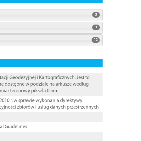
3
3
12
i Geodezyjnej i Kartograficznych. Jest to
ane dostępne w podziale na arkusze według
zmiar terenowy piksela 0.5m.
2010 r. w sprawie wykonania dyrektywy
cyjności zbiorów i usług danych przestrzennych
cal Guidelines