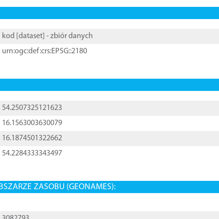
kod [
dataset
] - zbiór danych
urn:ogc:def:crs:EPSG::2180
54.2507325121623
16.1563003630079
16.1874501322662
54.2284333343497
BSZARZE ZASOBU (GEONAMES):
3082793