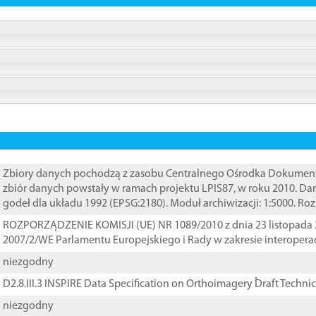
Zbiory danych pochodzą z zasobu Centralnego Ośrodka Dokumentacj
zbiór danych powstały w ramach projektu LPIS87, w roku 2010. D
godeł dla układu 1992 (EPSG:2180). Moduł archiwizacji: 1:5000. Ro
ROZPORZĄDZENIE KOMISJI (UE) NR 1089/2010 z dnia 23 listopada 
2007/2/WE Parlamentu Europejskiego i Rady w zakresie interopera
niezgodny
D2.8.III.3 INSPIRE Data Specification on Orthoimagery ֠Draft Techni
niezgodny