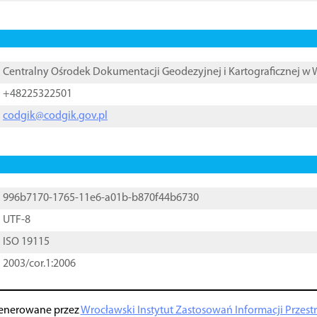
Centralny Ośrodek Dokumentacji Geodezyjnej i Kartograficznej w
+48225322501
codgik@codgik.gov.pl
996b7170-1765-11e6-a01b-b870f44b6730
UTF-8
ISO 19115
2003/cor.1:2006
enerowane przez
Wrocławski Instytut Zastosowań Informacji Przestrz