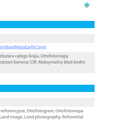
ageryBaseMapsEarthCover
bszaru całego kraju. Ortofotomapy
estrzeń barwna: CIR. Maksymalny błąd średni
referencyjne
,
Ortofotogram
,
Ortofotomapa
Land image
,
Land photography
,
Referential