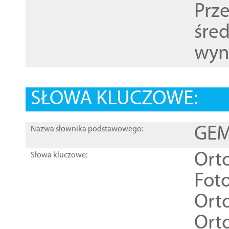
Prz
śre
wyn
SŁOWA KLUCZOWE:
GEME
Nazwa słownika podstawowego:
Ort
Słowa kluczowe:
Foto
Ort
Ort