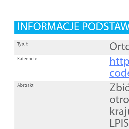
INFORMACJE PODSTA
Orto
Tytuł:
http
Kategoria:
cod
Zbi
Abstrakt:
otr
kra
LPI