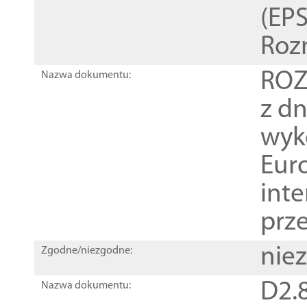
(EPS
Roz
ROZ
Nazwa dokumentu:
z dn
wyk
Euro
inte
prz
nie
Zgodne/niezgodne:
D2.8
Nazwa dokumentu: