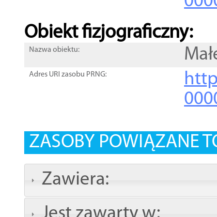
000
Obiekt fizjograficzny:
Mał
Nazwa obiektu:
http
Adres URI zasobu PRNG:
000
ZASOBY POWIĄZANE T
Zawiera:
Jest zawarty w: