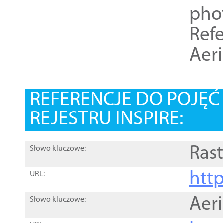
pho
Refe
Aer
REFERENCJE DO POJĘ
REJESTRU INSPIRE:
Rast
Słowo kluczowe:
htt
URL:
Aer
Słowo kluczowe: