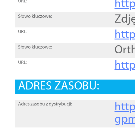
htt
URL:
Zdję
Słowo kluczowe:
htt
URL:
Ort
Słowo kluczowe:
http
URL:
ADRES ZASOBU:
http
Adres zasobu z dystrybucji:
gpm