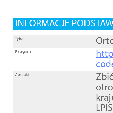
INFORMACJE PODSTA
Orto
Tytuł:
http
Kategoria:
cod
Zbi
Abstrakt:
otr
kra
LPI