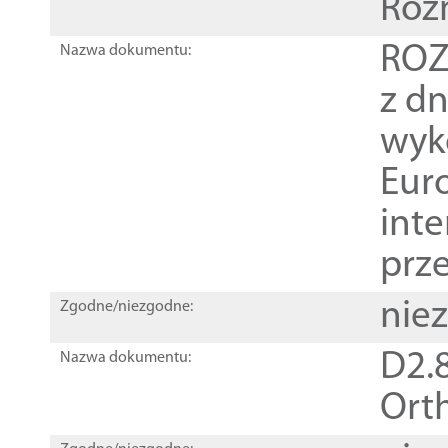
Roz
ROZ
Nazwa dokumentu:
z dn
wyk
Euro
inte
prz
nie
Zgodne/niezgodne:
D2.8
Nazwa dokumentu:
Orth