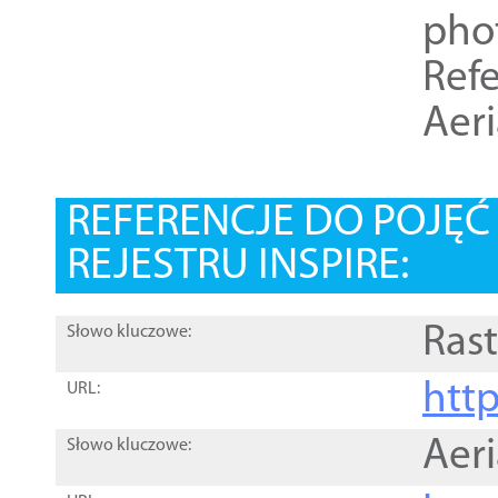
pho
Refe
Aer
REFERENCJE DO POJĘ
REJESTRU INSPIRE:
Rast
Słowo kluczowe:
htt
URL:
Aer
Słowo kluczowe: