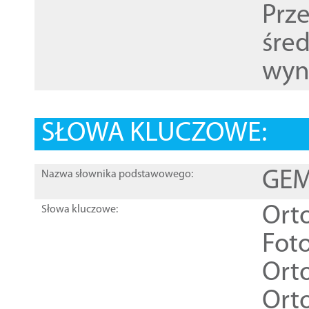
Prz
śre
wyn
SŁOWA KLUCZOWE:
GEME
Nazwa słownika podstawowego:
Ort
Słowa kluczowe:
Foto
Ort
Ort