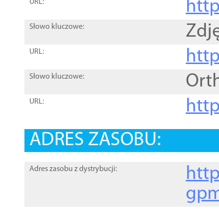
htt
URL:
Zdję
Słowo kluczowe:
htt
URL:
Ort
Słowo kluczowe:
http
URL:
ADRES ZASOBU:
http
Adres zasobu z dystrybucji:
gpm