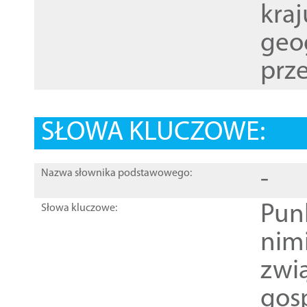
kraj
geog
prze
SŁOWA KLUCZOWE:
-
Nazwa słownika podstawowego:
Pun
Słowa kluczowe:
nim
zwi
gos