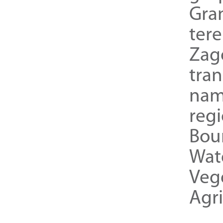
Gra
ter
Zag
tra
nam
reg
Bou
Wat
Veg
Agri