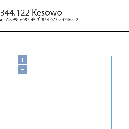
344.122 Kęsowo
aea18e88-d087-45f3-9f34-077cad74dce2
+
−