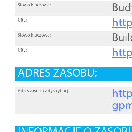
Bud
Słowo kluczowe:
htt
URL:
Buil
Słowo kluczowe:
htt
URL:
ADRES ZASOBU:
http
Adres zasobu z dystrybucji:
gpm