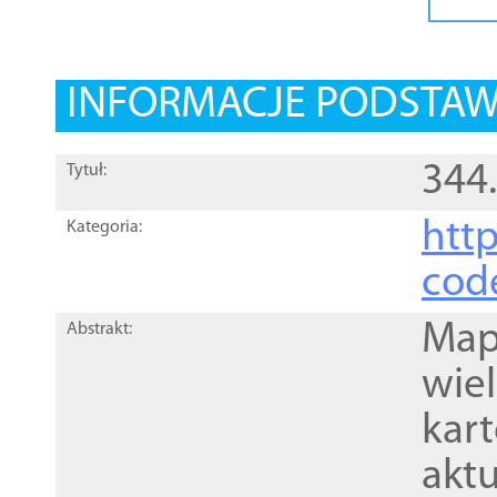
INFORMACJE PODSTA
344
Tytuł:
http
Kategoria:
cod
Mapa
Abstrakt:
wie
kar
akt