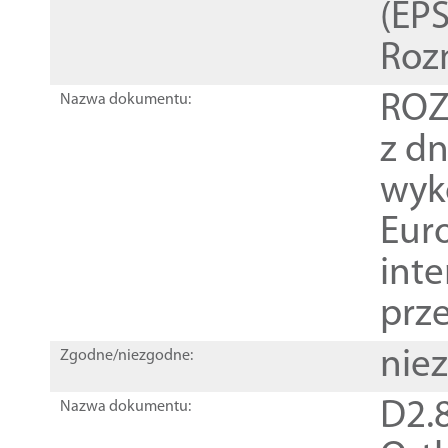
(EPS
Roz
ROZ
Nazwa dokumentu:
z dn
wyk
Euro
inte
prz
nie
Zgodne/niezgodne:
D2.8
Nazwa dokumentu: