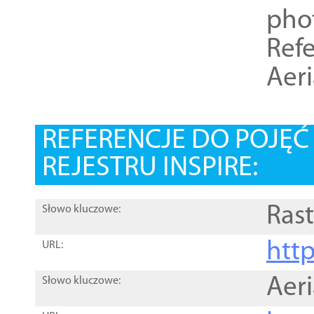
pho
Refe
Aer
REFERENCJE DO POJĘ
REJESTRU INSPIRE:
Rast
Słowo kluczowe:
htt
URL:
Aer
Słowo kluczowe: