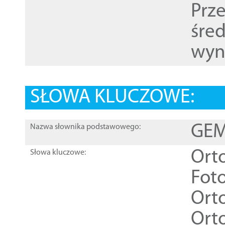
Prz
śre
wyn
SŁOWA KLUCZOWE:
GEME
Nazwa słownika podstawowego:
Ort
Słowa kluczowe:
Foto
Ort
Ort