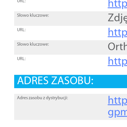
htt
URL:
Zdję
Słowo kluczowe:
htt
URL:
Ort
Słowo kluczowe:
http
URL:
ADRES ZASOBU:
http
Adres zasobu z dystrybucji:
gpm