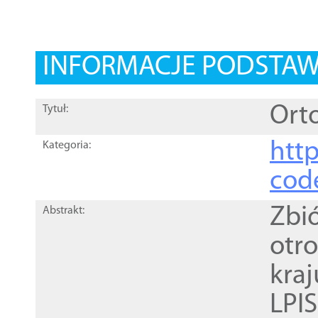
INFORMACJE PODSTA
Orto
Tytuł:
http
Kategoria:
cod
Zbi
Abstrakt:
otr
kra
LPI