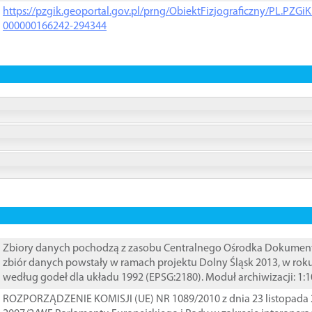
https://pzgik.geoportal.gov.pl/prng/ObiektFizjograficzny/PL.PZG
000000166242-294344
Zbiory danych pochodzą z zasobu Centralnego Ośrodka Dokumentacj
zbiór danych powstały w ramach projektu Dolny Śląsk 2013, w rok
według godeł dla układu 1992 (EPSG:2180). Moduł archiwizacji: 1:
ROZPORZĄDZENIE KOMISJI (UE) NR 1089/2010 z dnia 23 listopada 