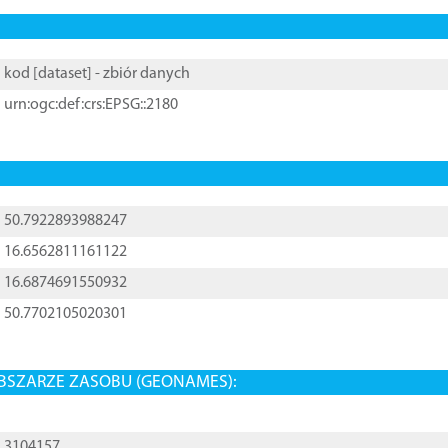
kod [
dataset
] - zbiór danych
urn:ogc:def:crs:EPSG::2180
50.7922893988247
16.6562811161122
16.6874691550932
50.7702105020301
BSZARZE ZASOBU (GEONAMES):
3104157