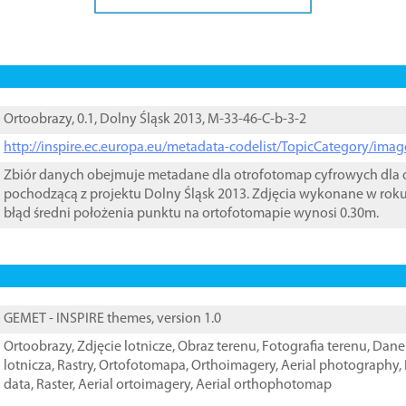
Ortoobrazy, 0.1, Dolny Śląsk 2013, M-33-46-C-b-3-2
http://inspire.ec.europa.eu/metadata-codelist/TopicCategory/im
Zbiór danych obejmuje metadane dla otrofotomap cyfrowych dla o
pochodzącą z projektu Dolny Śląsk 2013. Zdjęcia wykonane w rok
błąd średni położenia punktu na ortofotomapie wynosi 0.30m.
GEMET - INSPIRE themes, version 1.0
Ortoobrazy
,
Zdjęcie lotnicze
,
Obraz terenu
,
Fotografia terenu
,
Dane 
lotnicza
,
Rastry
,
Ortofotomapa
,
Orthoimagery
,
Aerial photography
,
data
,
Raster
,
Aerial ortoimagery
,
Aerial orthophotomap