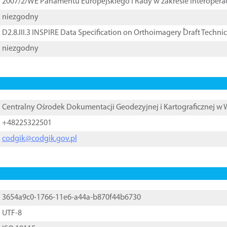
2007/2/WE Parlamentu Europejskiego i Rady w zakresie interopera
niezgodny
D2.8.III.3 INSPIRE Data Specification on Orthoimagery ֠Draft Techni
niezgodny
Centralny Ośrodek Dokumentacji Geodezyjnej i Kartograficznej w
+48225322501
codgik@codgik.gov.pl
3654a9c0-1766-11e6-a44a-b870f44b6730
UTF-8