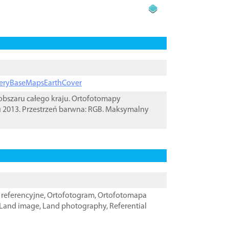
ageryBaseMapsEarthCover
bszaru całego kraju. Ortofotomapy
u 2013. Przestrzeń barwna: RGB. Maksymalny
referencyjne
,
Ortofotogram
,
Ortofotomapa
Land image
,
Land photography
,
Referential