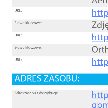
Aer
htt
URL:
Zdję
Słowo kluczowe:
htt
URL:
Ort
Słowo kluczowe:
http
URL:
ADRES ZASOBU:
http
Adres zasobu z dystrybucji:
gpm