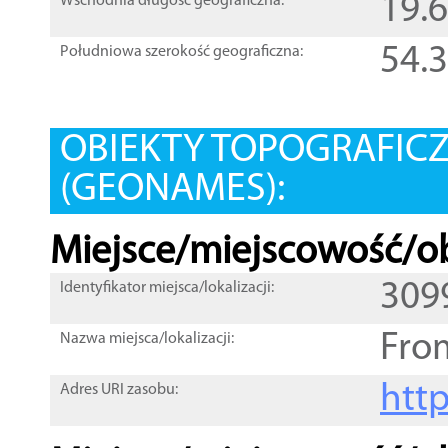
19.
Wschodnia długość geograficzna:
54.
Południowa szerokość geograficzna:
OBIEKTY TOPOGRAFIC
(GEONAMES):
Miejsce/miejscowość/ob
309
Identyfikator miejsca/lokalizacji:
Fro
Nazwa miejsca/lokalizacji:
htt
Adres URI zasobu: