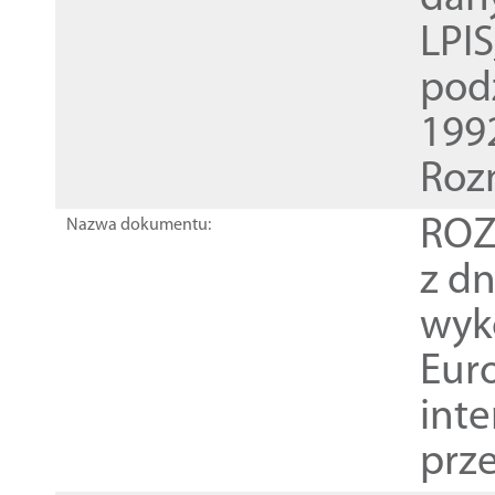
LPI
pod
1992
Roz
ROZ
Nazwa dokumentu:
z dn
wyk
Euro
inte
prz