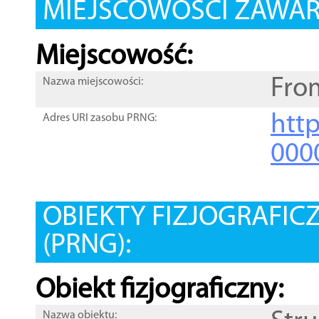
MIEJSCOWOŚCI ZAWART
Miejscowość:
Fro
Nazwa miejscowości:
htt
Adres URI zasobu PRNG:
000
OBIEKTY FIZJOGRAFIC
(PRNG):
Obiekt fizjograficzny:
Nazwa obiektu: