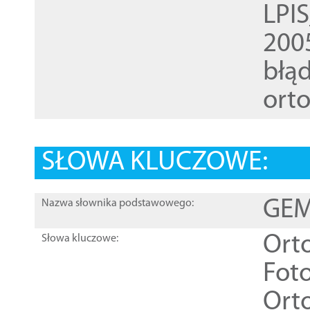
LPI
200
błąd
ort
SŁOWA KLUCZOWE:
GEME
Nazwa słownika podstawowego:
Ort
Słowa kluczowe:
Foto
Ort