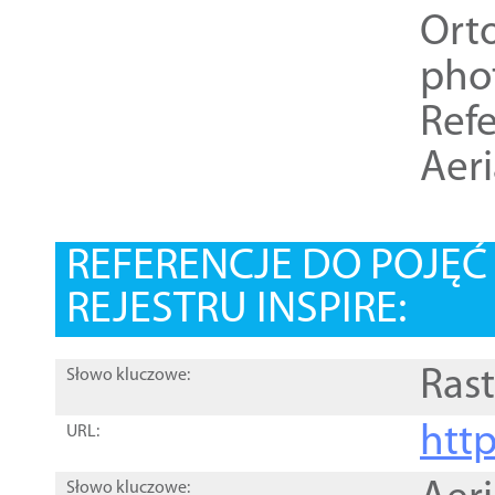
Ort
pho
Refe
Aer
REFERENCJE DO POJĘ
REJESTRU INSPIRE:
Rast
Słowo kluczowe:
htt
URL:
Słowo kluczowe: