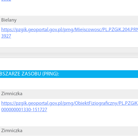
Bielany
https://pzgik.geoportal.gov.pl/prng/Miejscowosc/PL.PZGiK.204.
3927
BSZARZE ZASOBU (PRNG):
Zimniczka
https://pzgik.geoportal.gov.pl/prng/ObiektFizjograficzny/PL.PZG
000000001330-151727
Zimniczka