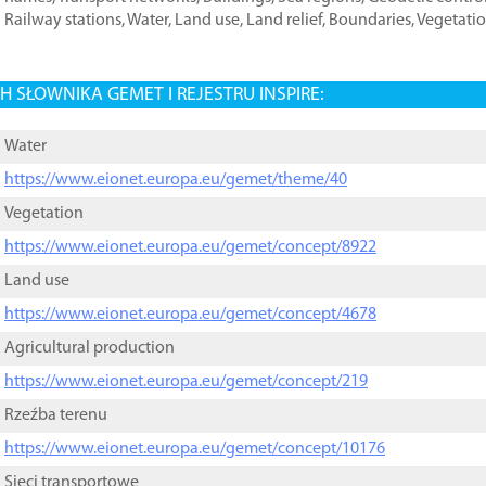
Railway stations
,
Water
,
Land use
,
Land relief
,
Boundaries
,
Vegetati
 SŁOWNIKA GEMET I REJESTRU INSPIRE:
Water
https://www.eionet.europa.eu/gemet/theme/40
Vegetation
https://www.eionet.europa.eu/gemet/concept/8922
Land use
https://www.eionet.europa.eu/gemet/concept/4678
Agricultural production
https://www.eionet.europa.eu/gemet/concept/219
Rzeźba terenu
https://www.eionet.europa.eu/gemet/concept/10176
Sieci transportowe