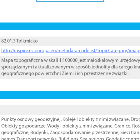
82.01.3 Tolkmicko
http://inspire.ec.europa.eu/metadata-codelist/TopicCategory/im
Mapa topograficzna w skali 1:100000 jest małoskalowym urzędo
sporządzanym i aktualizowanym w sposób jednolity dla całego kra
geograficznego powierzchni Ziemi i ich przestrzenne związki.
-
Punkty osnowy geodezyjnej
,
Koleje i obiekty z nimi związane
,
Drog
Obiekty gospodarcze
,
Wody i obiekty z nimi związane
,
Granice
,
Roś
geograficzne
,
Budynki
,
Zagospodarowanie przestrzenne
,
Sieci tra
names
,
Transport networks
,
Buildings
,
Sea regions
,
Geodetic contro