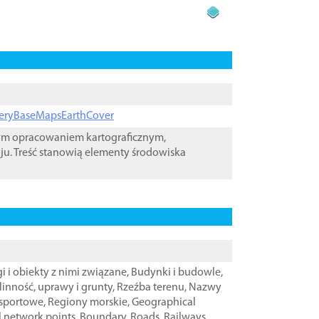
ageryBaseMapsEarthCover
wym opracowaniem kartograficznym,
ju. Treść stanowią elementy środowiska
i i obiekty z nimi związane
,
Budynki i budowle
,
linność, uprawy i grunty
,
Rzeźba terenu
,
Nazwy
nsportowe
,
Regiony morskie
,
Geographical
l network points
,
Boundary
,
Roads
,
Railways
,