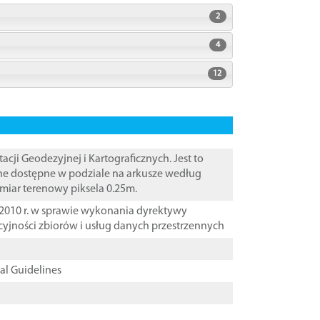
2
4
12
i Geodezyjnej i Kartograficznych. Jest to
ane dostępne w podziale na arkusze według
zmiar terenowy piksela 0.25m.
2010 r. w sprawie wykonania dyrektywy
cyjności zbiorów i usług danych przestrzennych
cal Guidelines