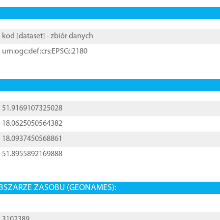
kod [
dataset
] - zbiór danych
urn:ogc:def:crs:EPSG::2180
51.9169107325028
18.0625050564382
18.0937450568861
51.8955892169888
BSZARZE ZASOBU (GEONAMES):
3102389