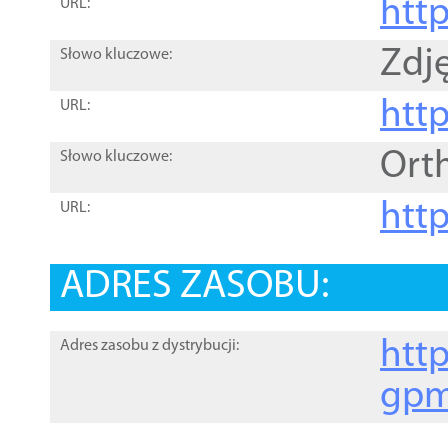
htt
URL:
Zdję
Słowo kluczowe:
htt
URL:
Ort
Słowo kluczowe:
http
URL:
ADRES ZASOBU:
http
Adres zasobu z dystrybucji:
gpm