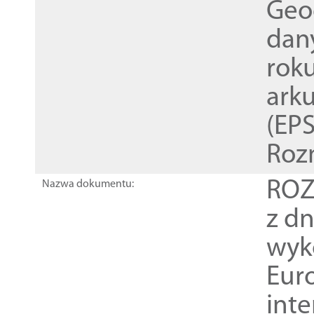
Geod
dan
rok
ark
(EPS
Roz
ROZ
Nazwa dokumentu:
z dn
wyk
Euro
inte