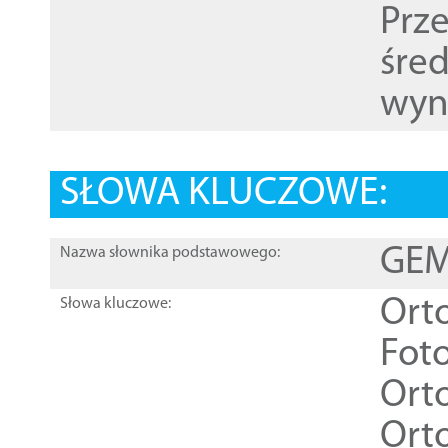
Prz
śre
wyn
SŁOWA KLUCZOWE:
GEME
Nazwa słownika podstawowego:
Ort
Słowa kluczowe:
Foto
Ort
Ort