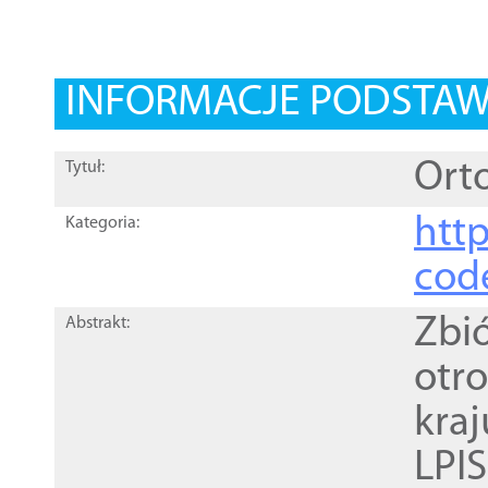
INFORMACJE PODSTA
Orto
Tytuł:
http
Kategoria:
cod
Zbi
Abstrakt:
otr
kra
LPI