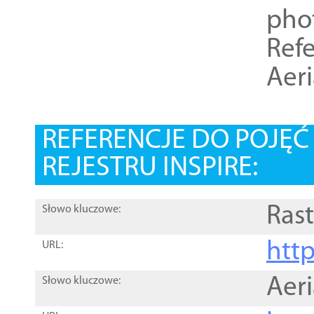
pho
Refe
Aer
REFERENCJE DO POJĘ
REJESTRU INSPIRE:
Rast
Słowo kluczowe:
htt
URL:
Aer
Słowo kluczowe: