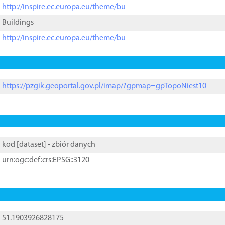
http://inspire.ec.europa.eu/theme/bu
Buildings
http://inspire.ec.europa.eu/theme/bu
https://pzgik.geoportal.gov.pl/imap/?gpmap=gpTopoNiest10
kod [
dataset
] - zbiór danych
urn:ogc:def:crs:EPSG::3120
51.1903926828175