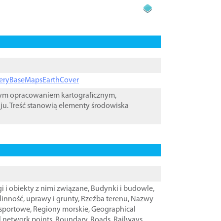
ageryBaseMapsEarthCover
wym opracowaniem kartograficznym,
ju. Treść stanowią elementy środowiska
i i obiekty z nimi związane
,
Budynki i budowle
,
linność, uprawy i grunty
,
Rzeźba terenu
,
Nazwy
nsportowe
,
Regiony morskie
,
Geographical
l network points
,
Boundary
,
Roads
,
Railways
,