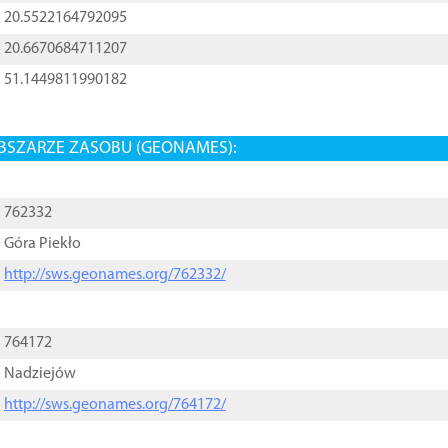
20.5522164792095
20.6670684711207
51.1449811990182
BSZARZE ZASOBU (GEONAMES):
762332
Góra Piekło
http://sws.geonames.org/762332/
764172
Nadziejów
http://sws.geonames.org/764172/