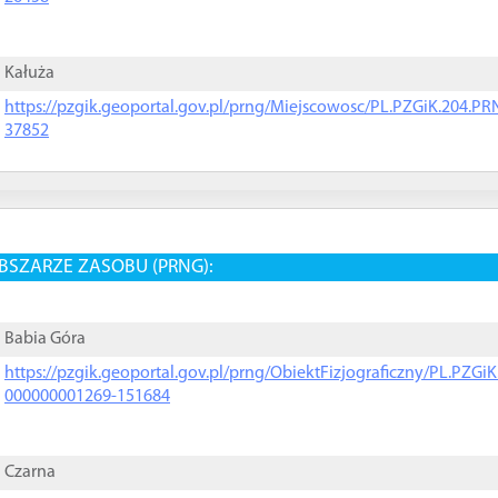
Kałuża
https://pzgik.geoportal.gov.pl/prng/Miejscowosc/PL.PZGiK.204.
37852
BSZARZE ZASOBU (PRNG):
Babia Góra
https://pzgik.geoportal.gov.pl/prng/ObiektFizjograficzny/PL.PZG
000000001269-151684
Czarna