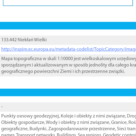
133.442 Niekłań Wielki
http://inspire.ec.europa.eu/metadata-codelist/TopicCategory/im
Mapa topograficzna w skali 1:10000 jest wielkoskalowym urzędo
sporządzanym i aktualizowanym w sposób jednolity dla całego kra
geograficznego powierzchni Ziemi i ich przestrzenne związki.
-
Punkty osnowy geodezyjnej
,
Koleje i obiekty z nimi związane
,
Drog
Obiekty gospodarcze
,
Wody i obiekty z nimi związane
,
Granice
,
Roś
geograficzne
,
Budynki
,
Zagospodarowanie przestrzenne
,
Sieci tra
names
,
Transport networks
,
Buildings
,
Sea regions
,
Geodetic contro