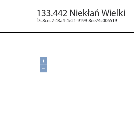
133.442 Niekłań Wielki
f7c8cec2-43a4-4e21-9199-8ee74c006519
+
−