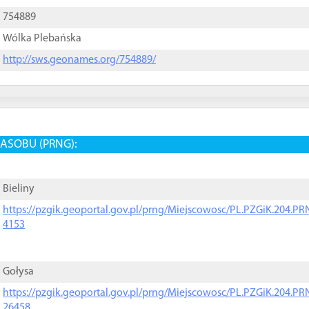
754889
Wólka Plebańska
http://sws.geonames.org/754889/
ASOBU (PRNG):
Bieliny
https://pzgik.geoportal.gov.pl/prng/Miejscowosc/PL.PZGiK.204.
4153
Gołysa
https://pzgik.geoportal.gov.pl/prng/Miejscowosc/PL.PZGiK.204.
26458