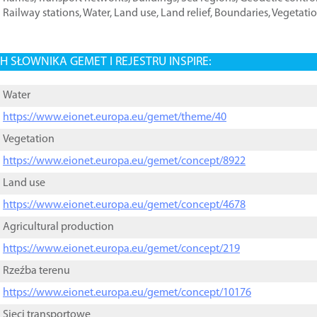
Railway stations
,
Water
,
Land use
,
Land relief
,
Boundaries
,
Vegetati
 SŁOWNIKA GEMET I REJESTRU INSPIRE:
Water
https://www.eionet.europa.eu/gemet/theme/40
Vegetation
https://www.eionet.europa.eu/gemet/concept/8922
Land use
https://www.eionet.europa.eu/gemet/concept/4678
Agricultural production
https://www.eionet.europa.eu/gemet/concept/219
Rzeźba terenu
https://www.eionet.europa.eu/gemet/concept/10176
Sieci transportowe