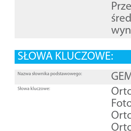
Prz
śre
wyn
SŁOWA KLUCZOWE:
GEME
Nazwa słownika podstawowego:
Ort
Słowa kluczowe:
Foto
Ort
Ort