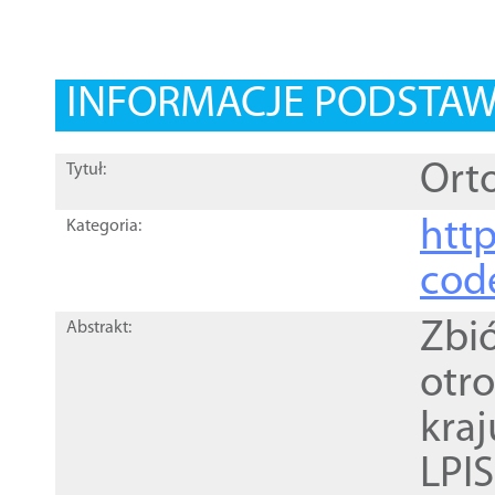
INFORMACJE PODSTA
Orto
Tytuł:
http
Kategoria:
cod
Zbi
Abstrakt:
otr
kra
LPI