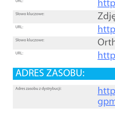
htt
URL:
Zdję
Słowo kluczowe:
htt
URL:
Ort
Słowo kluczowe:
http
URL:
ADRES ZASOBU:
http
Adres zasobu z dystrybucji:
gpm