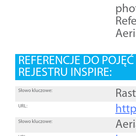
pho
Refe
Aer
REFERENCJE DO POJĘ
REJESTRU INSPIRE:
Rast
Słowo kluczowe:
htt
URL:
Aer
Słowo kluczowe: