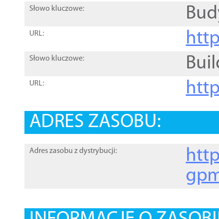
Bud
Słowo kluczowe:
htt
URL:
Buil
Słowo kluczowe:
htt
URL:
ADRES ZASOBU:
http
Adres zasobu z dystrybucji:
gpm