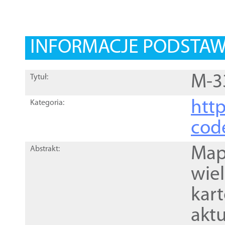
INFORMACJE PODSTA
M-3
Tytuł:
http
Kategoria:
cod
Mapa
Abstrakt:
wie
kar
akt