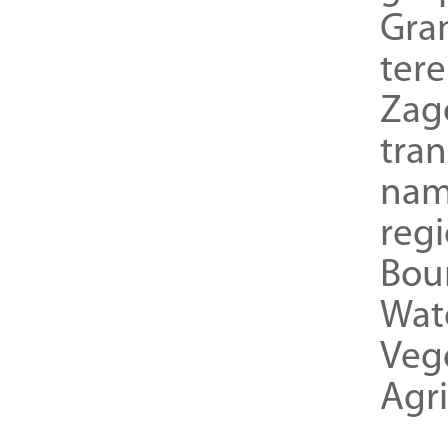
Gra
ter
Zag
tra
nam
reg
Bou
Wat
Veg
Agri