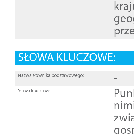
kraj
geog
prze
SŁOWA KLUCZOWE:
-
Nazwa słownika podstawowego:
Pun
Słowa kluczowe:
nim
zwi
gos